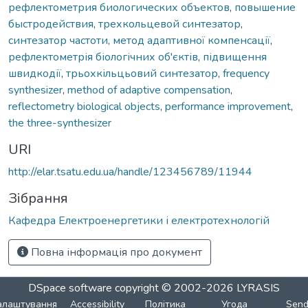
рефлектометрия биологических объектов
,
повышение
быстродействия
,
трехкольцевой синтезатор
,
синтезатор частоти
,
метод адаптивної компенсації
,
рефлектометрія біологічних об'єктів
,
підвищення
швидкодії
,
трьохкільцьовий синтезатор
,
frequency
synthesizer
,
method of adaptive compensation
,
reflectometry biological objects
,
performance improvement
,
the three-synthesizer
URI
http://elar.tsatu.edu.ua/handle/123456789/11944
Зібрання
Кафедра Електроенергетики і електротехнологій
Повна інформація про документ
DSpace software
copyright © 2002-2026
LYRASIS
алаштування
Accessibility
Політика
Угода
Sen