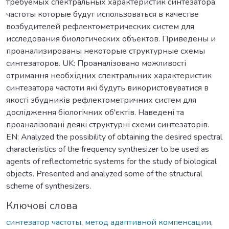
требуемых спектральных характеристик синтезатора
частоты которые будут использоваться в качестве
возбудителей рефлектометрических систем для
исследования биологических объектов. Приведены и
проанализированы некоторые структурные схемы
синтезаторов. UK: Проаналізовано можливості
отримання необхідних спектральних характеристик
синтезатора частоти які будуть використовуватися в
якості збудників рефлектометричних систем для
дослідження біологічних об'єктів. Наведені та
проаналізовані деякі структурні схеми синтезаторів.
EN: Analyzed the possibility of obtaining the desired spectral
characteristics of the frequency synthesizer to be used as
agents of reflectometric systems for the study of biological
objects. Presented and analyzed some of the structural
scheme of synthesizers.
Ключові слова
синтезатор частоты
,
метод адаптивной компенсации
,