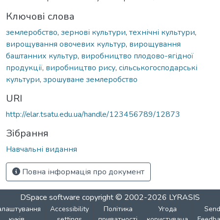
Ключові слова
землеробство
,
зернові культури
,
технічні культури
,
вирощування овочевих культур
,
вирощування
баштанних культур
,
виробництво плодово-ягідної
продукції
,
виробництво рису
,
сільськогосподарські
культури
,
зрошуване землеробство
URI
http://elar.tsatu.edu.ua/handle/123456789/12873
Зібрання
Навчальні видання
Повна інформація про документ
DSpace software
copyright © 2002-2026
LYRASIS
алаштування
Accessibility
Політика
Угода
Sen
куків
settings
приватності
користувача
Feedba