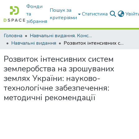
Фонди
Пошук за
та
Статистика
Увій
критеріями
зібрання
Головна
Навчальні видання. Конспекти лекцій
Навчальні видання
Розвиток інтенсивних систем землеробства на зрошуваних землях України: науково-технологічне забезпечення: методичні рекомендації
Розвиток інтенсивних систем
землеробства на зрошуваних
землях України: науково-
технологічне забезпечення:
методичні рекомендації