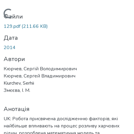
Вантажиться...
Файли
129.pdf
(211.66 KB)
Дата
2014
Автори
Кюрчев, Сергій Володимирович
Кюрчев, Сергей Владимирович
Kiurchеv, Serhii
Змєєва, І. М.
Анотація
UK: Робота присвячена дослідженню факторів, які
найбільше впливають на процес розливу харчових
рідин, розроблена математична модель та