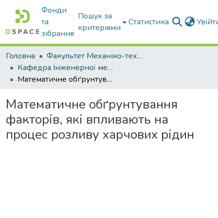
Фонди
Пошук за
та
Статистика
Увій
критеріями
зібрання
Головна
Факультет Механіко-технологічний
Кафедра Інженерної механіки та комп'ютерного проектування
Математичне обґрунтування факторів, які впливають на процес розливу харчових рідин
Математичне обґрунтування
факторів, які впливають на
процес розливу харчових рідин