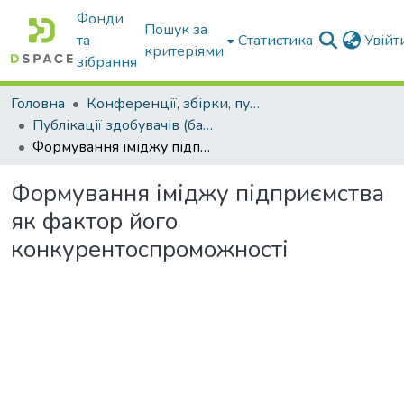
Фонди
Пошук за
та
Статистика
Увій
критеріями
зібрання
Головна
Конференції, збірки, публікації молодих вчених і здобувачів : магістрів, бакалаврів, аспірантів.
Публікації здобувачів (бакалаврів. магістрів, аспірантів)
Формування іміджу підприємства як фактор його конкурентоспроможності
Формування іміджу підприємства
як фактор його
конкурентоспроможності