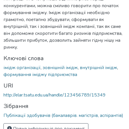
конкурентами, можна сміливо говорити про початок
формування іміджу. Імідж організації необхідно
грамотно, поетапно збудувати, сформувати як
внутрішній, так і зовнішній імідж компанії, так як саме
він допоможе скоротити багато ризиків підприємства,
збільшити прибуток, дозволить зайняти гідну нішу на
ринку.
Ключові слова
імідж організації
,
зовнішній імідж
,
внутрішній імідж
,
формування іміджу підприємства
URI
http://elar.tsatu.edu.ua/handle/123456789/15349
Зібрання
Публікації здобувачів (бакалаврів. магістрів, аспірантів)
Повна інформація про документ