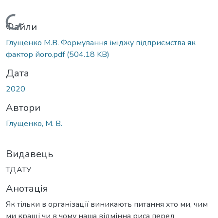
Вантажиться...
Файли
Глущенко М.В. Формування іміджу підприємства як
фактор його.pdf
(504.18 KB)
Дата
2020
Автори
Глущенко, М. В.
Видавець
ТДАТУ
Анотація
Як тільки в організації виникають питання хто ми, чим
ми кращі чи в чому наша відмінна риса перед