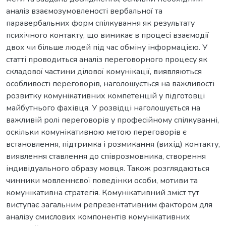
аналіз взаємозумовленості вербальної та
паравербальних форм спілкування як результату
психічного контакту, що виникає в процесі взаємодії
двох чи більше людей під час обміну інформацією. У
статті проводиться аналіз переговорного процесу як
складової частини ділової комунікації, виявляються
особливості переговорів, наголошується на важливості
розвитку комунікативних компетенцій у підготовці
майбутнього фахівця. У розвідці наголошується на
важливій ролі переговорів у професійному спілкуванні,
оскільки комунікативною метою переговорів є
встановлення, підтримка і розмикання (вихід) контакту,
виявлення ставлення до співрозмовника, створення
індивідуального образу мовця. Також розглядаються
чинники мовленнєвої поведінки особи, мотиви та
комунікативна стратегія. Комунікативний зміст тут
виступає загальним репрезентативним фактором для
аналізу смислових компонентів комунікативних