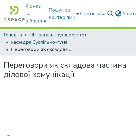
Фонди
Пошук за
та
Статистика
Увій
критеріями
зібрання
Головна
ННІ загальноуніверситетської підготовки
кафедра Суспільно-гуманітарні науки
Переговори як складова частина ділової комунікації
Переговори як складова частина
ділової комунікації
ься...