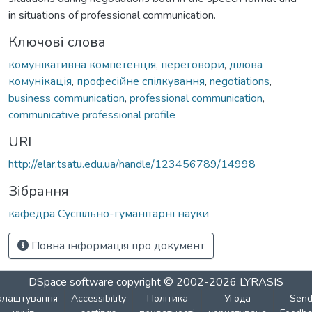
in situations of professional communication.
Ключові слова
комунікативна компетенція
,
переговори
,
ділова
комунікація
,
професійне спілкування
,
negotiations
,
business communication
,
professional communication
,
communicative professional profile
URI
http://elar.tsatu.edu.ua/handle/123456789/14998
Зібрання
кафедра Суспільно-гуманітарні науки
Повна інформація про документ
DSpace software
copyright © 2002-2026
LYRASIS
алаштування
Accessibility
Політика
Угода
Sen