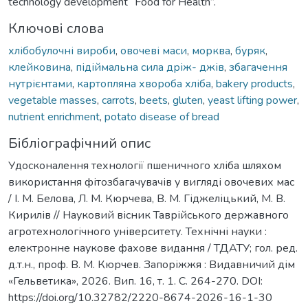
technology development “Food for Health”.
Ключові слова
хлібобулочні вироби
,
овочеві маси
,
морква
,
буряк
,
клейковина
,
підіймальна сила дріж- джів
,
збагачення
нутрієнтами
,
картопляна хвороба хліба
,
bakery products
,
vegetable masses
,
carrots
,
beets
,
gluten
,
yeast lifting power
,
nutrient enrichment
,
potato disease of bread
Бібліографічний опис
Удосконалення технології пшеничного хліба шляхом
використання фітозбагачувачів у вигляді овочевих мас
/ І. М. Белова, Л. М. Кюрчева, В. М. Гіджеліцький, М. В.
Кирилів // Науковий вісник Таврійського державного
агротехнологічного університету. Технічні науки :
електронне наукове фахове видання / ТДАТУ; гол. ред.
д.т.н., проф. В. М. Кюрчев. Запоріжжя : Видавничий дім
«Гельветика», 2026. Вип. 16, т. 1. С. 264-270. DOI:
https://doi.org/10.32782/2220-8674-2026-16-1-30