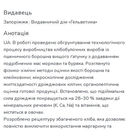
Видавець
Запоріжжя : Видавничий дім «Гельветика»
Анотація
UA: В роботі проведено обгрунтування технологічного
процесу виробництва хлібобулочних виробів із
пшеничного борошна вищого ґатунку з додаванням
подрібнених мас моркови та буряка. Розглянуто
фізико-хімічні методи оцінки якості борошна та
клейковини; мікроскопічне дослідження
життєздатності дріжджових клітин; органолептична
оцінка готової продукції. Встановлено, що підіймальна
сила дріжджів покращується на 28–30 % завдяки дії
мінеральних речовин (K, Ca, Na) та вітамінів, що
містяться в овочах.
Розроблено рецептуру збагаченого хліба, яка дозволяє
повністю виключити використання маргарину та