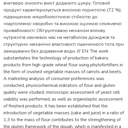
вчетверо знизити вміст доданого цукру. Готовий
продукт характеризується високою пористістю (72 %),
підвищеною мікробіологічною стійкістю до
«картопляної хвороби» та високою оцінкою споживчої
привабливості. Обґрунтовано механізм впливу
нутрієнтів овочевих мас на метаболізм дріжджів та
структурно-механічні властивості пшеничного тіста при
замішуванні без додавання води. /// EN: The work
substantiates the technology of production of bakery
products from high-grade wheat flour using phytofortifiers in
the form of crushed vegetable masses of carrots and beets.
A marketing analysis of consumer preferences was
conducted, physicochemical indicators of flour and gluten
quality were studied, microscopic assessment of yeast cell
viability was performed, as well as organoleptic assessment
of finished products. It has been established that the
introduction of vegetable masses (cake and juice) in a ratio of
1:3 to the mass of flour contributes to the strengthening of
the gluten framework of the dough, which is manifested in a