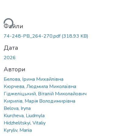
иться...
Файли
74-248-PB_264-270.pdf
(318.93 KB)
Дата
2026
Автори
Белова, Ірина Михайлівна
Кюрчева, Людмила Миколаївна
Гіджеліцький, Віталій Миколайович
Кирилів, Марія Володимирівна
Belova, Iryna
Kiurcheva, Liudmyla
Hidzhelitskyi, Vitaliy
Kyryliv, Mariia