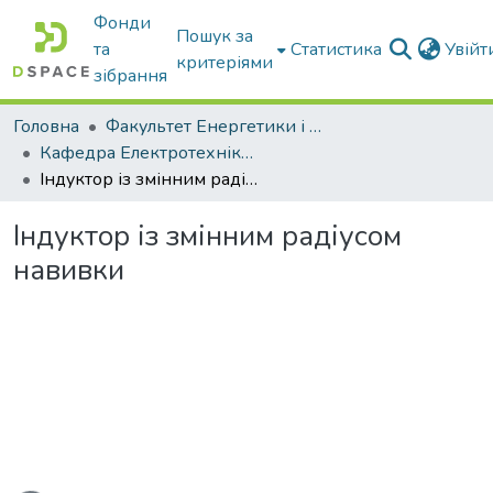
Фонди
Пошук за
та
Статистика
Увій
критеріями
зібрання
Головна
Факультет Енергетики і комп'ютерних технологій
Кафедра Електротехніки і електромеханіки ім. проф. В.В. Овчарова
Індуктор із змінним радіусом навивки
Індуктор із змінним радіусом
навивки
ться...