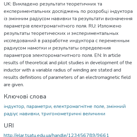
UK: Викладено результати теоретичних та
експериментальних досліджень по розробці індуктора
із змінним радіусом навивки та результати визначення
параметрів електромагнітного поля. RU: Изложено
результаты теоретических и экспериментальных
исследований в разработке индуктора с переменным
радиусом намотки и результаты определения
параметров электоромагнитного поля. EN: In article
results of theoretical and pilot studies in development of the
inductor with a variable radius of winding are stated and
results definitions of parameters of an electromagnetic field
are given.
Ключові слова
індуктор
,
параметри
,
електромагнітне поле
,
змінний
радіус навивки
,
тригонометричні величини
URI
http://elar.tsatu.edu.ua/handle/123456789/9661