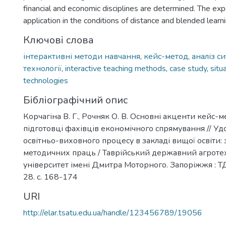
financial and economic disciplines are determined. The exp
application in the conditions of distance and blended learni
Ключові слова
інтерактивні методи навчання
,
кейс-метод
,
аналіз с
технології
,
interactive teaching methods
,
case study
,
situ
technologies
Бібліографічний опис
Корчагіна В. Г., Рочняк О. В. Основні акценти кейс-
підготовці фахівців економічного спрямування // У
освітньо-виховного процесу в закладі вищої освіти:
методичних праць / Таврійський державний агроте
університет імені Дмитра Моторного. Запоріжжя : Т
28. с. 168-174
URI
http://elar.tsatu.edu.ua/handle/123456789/19056