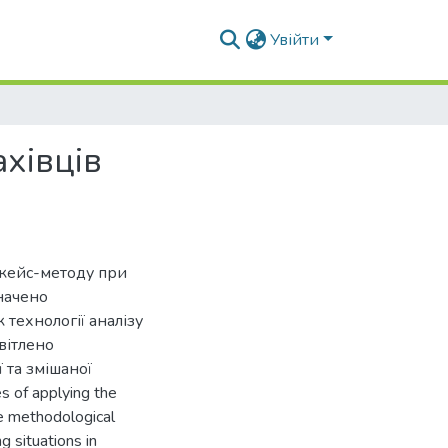
Увійти
хівців
я кейс-методу при
начено
 технології аналізу
вітлено
 та змішаної
s of applying the
he methodological
g situations in