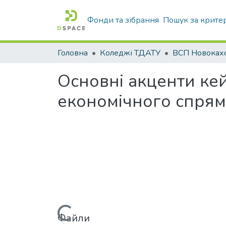
Фонди та зібрання
Пошук за крите
Головна
Коледжі ТДАТУ
Основні акценти кей
економічного спря
Файли