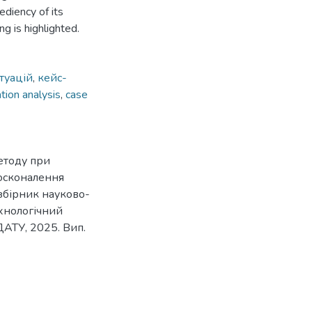
ediency of its
ng is highlighted.
итуацій
,
кейс-
ation analysis
,
case
методу при
досконалення
 збірник науково-
хнологічний
ДАТУ, 2025. Вип.