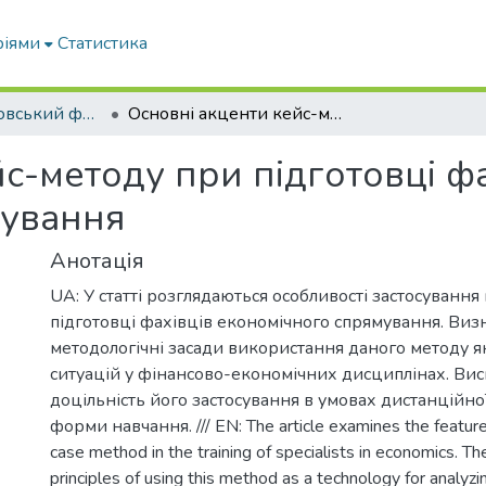
ріями
Статистика
ВСП Новокаховський фаховий коледж ТДАТУ
Основні акценти кейс-методу при підготовці фахівців економічного спрямування
с-методу при підготовці фа
мування
Анотація
UA: У статті розглядаються особливості застосуванн
підготовці фахівців економічного спрямування. Виз
методологічні засади використання даного методу як
ситуацій у фінансово-економічних дисциплінах. Вис
доцільність його застосування в умовах дистанційної
форми навчання. /// EN: The article examines the feature
case method in the training of specialists in economics. T
principles of using this method as a technology for analyzin