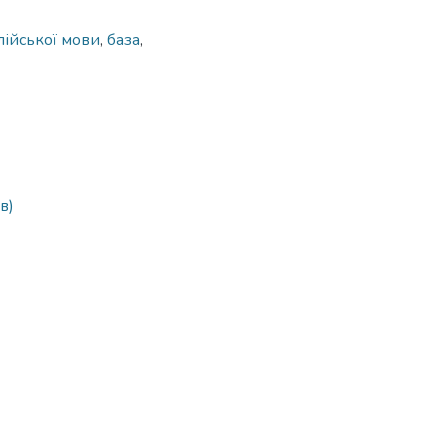
лійської мови
,
база
,
в)