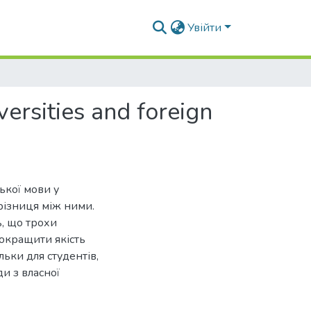
Увійти
versities and foreign
ької мови у
 різниця між ними.
, що трохи
окращити якість
льки для студентів,
ди з власної