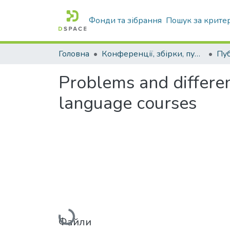
Фонди та зібрання
Пошук за крите
Головна
Конференції, збірки, публікації молодих вчених і здобувачів : магістрів, бакалаврів, аспірантів.
Problems and differenc
language courses
Вантажиться...
Файли