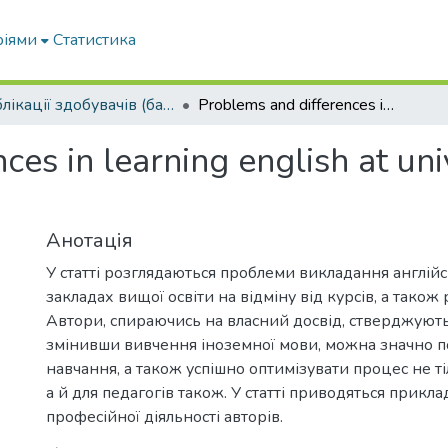
ріями
Статистика
Публікації здобувачів (бакалаврів. магістрів, аспірантів)
Problems and differences in learning english at universities and foreign language courses
es in learning english at uni
Анотація
У статті розглядаються проблеми викладання англійс
закладах вищої освіти на відміну від курсів, а також
Автори, спираючись на власний досвід, стверджують
змінивши вивчення іноземної мови, можна значно п
навчання, а також успішно оптимізувати процес не ті
а й для педагогів також. У статті приводяться прикла
професійної діяльності авторів.