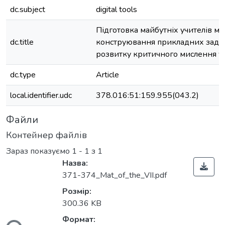
dc.subject
digital tools
Підготовка майбутніх учителів м
dc.title
конструювання прикладних задач
розвитку критичного мислення у
dc.type
Article
local.identifier.udc
378.016:51:159.955(043.2)
Файли
Контейнер файлів
Зараз показуємо
1 - 1 з 1
Назва:
371-374_Mat_of_the_VІІ.pdf
Розмір:
300.36 KB
Формат: