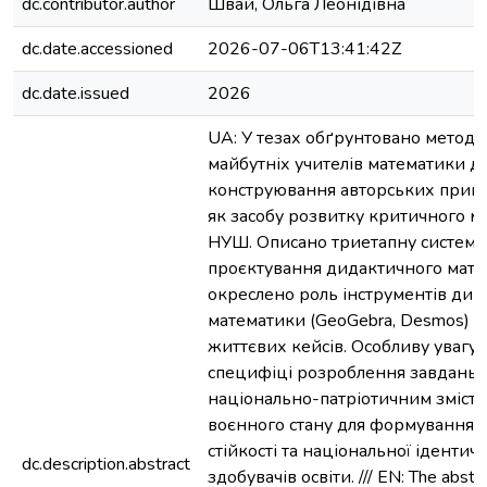
dc.contributor.author
Швай, Ольга Леонідівна
dc.date.accessioned
2026-07-06T13:41:42Z
dc.date.issued
2026
UA: У тезах обґрунтовано методи
майбутніх учителів математики д
конструювання авторських прик
як засобу розвитку критичного м
НУШ. Описано триетапну систему
проєктування дидактичного матер
окреслено роль інструментів дин
математики (GeoGebra, Desmos) у в
життєвих кейсів. Особливу увагу
специфіці розроблення завдань і
національно-патріотичним змісто
воєнного стану для формування 
стійкості та національної ідентичн
dc.description.abstract
здобувачів освіти. /// EN: The abstr