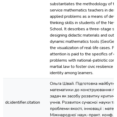
substantiates the methodology of tra
service mathematics teachers in desig
applied problems as a means of devel
thinking skills in students of the New
School. It describes a three-stage s
designing didactic materials and outli
dynamic mathematics tools (GeoGebr
the visualization of real-life cases. Pa
attention is paid to the specifics of 
problems with national-patriotic con
martial law to foster civic resilience 
identity among learners.
Ольга Швай. Підготовка майбутніх
математики до конструювання п
задач як засобу розвитку критич
dc.identifier.citation
учнів. Розвиток сучасної науки та о
проблеми якості, інновації : матері
Міжнародної наук.-практ. конф. (