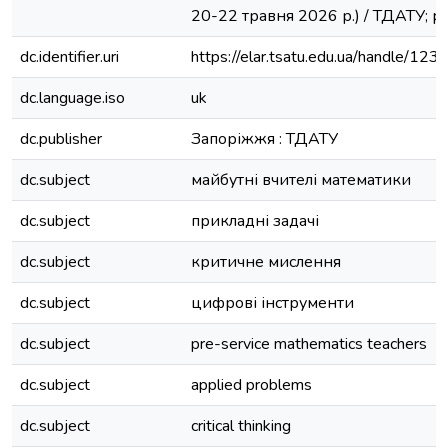
20-22 травня 2026 р.) / ТДАТУ; ре
dc.identifier.uri
https://elar.tsatu.edu.ua/handle/
dc.language.iso
uk
dc.publisher
Запоріжжя : ТДАТУ
dc.subject
майбутні вчителі математики
dc.subject
прикладні задачі
dc.subject
критичне мислення
dc.subject
цифрові інструменти
dc.subject
pre-service mathematics teachers
dc.subject
applied problems
dc.subject
critical thinking