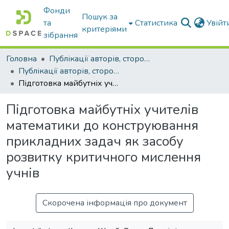
Фонди
Пошук за
та
Статистика
Увій
критеріями
зібрання
Головна
Публікації авторів, сторонніх університету
Публікації авторів, сторонніх університету
Підготовка майбутніх учителів математики до конструювання прикладних задач як засобу розвитку критичного мислення учнів
Підготовка майбутніх учителів
математики до конструювання
прикладних задач як засобу
розвитку критичного мислення
учнів
Скорочена інформація про документ