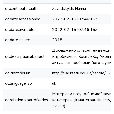
dc.contributor.author
Zavadskykh, Hanna
dc.date.accessioned
2022-02-15T07:46:15Z
dc.date.available
2022-02-15T07:46:15Z
dc.date.issued
2018
Досліджено сучасні тенденції 
dc.description.abstract
виробничого комплексу України
актуальні проблеми його функц
dc.identifier.uri
http://elar.tsatu.edu.ua/handle/
dc.language.iso
uk
Матеріали всеукраїнської науко
dc.relation.ispartofseries
конференції магістрантів і студен
37-38)