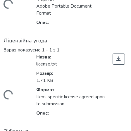
антажиться...
Adobe Portable Document
Format
Опис:
Ліцензійна угода
Зараз показуємо
1 - 1 з 1
Назва:
license.txt
Розмір:
1.71 KB
Формат:
антажиться...
Item-specific license agreed upon
to submission
Опис: