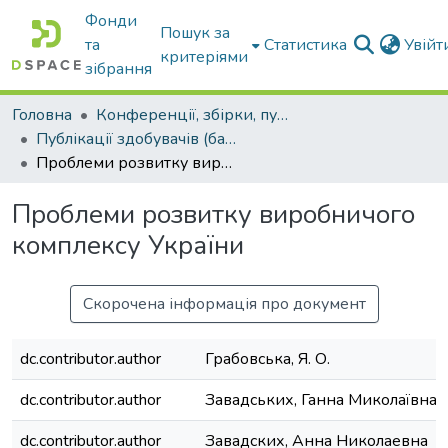
Фонди
Пошук за
та
Статистика
Увій
критеріями
зібрання
Головна
Конференції, збірки, публікації молодих вчених і здобувачів : магістрів, бакалаврів, аспірантів.
Публікації здобувачів (бакалаврів. магістрів, аспірантів)
Проблеми розвитку виробничого комплексу України
Проблеми розвитку виробничого
комплексу України
Скорочена інформація про документ
dc.contributor.author
Грабовська, Я. О.
dc.contributor.author
Завадських, Ганна Миколаївна
dc.contributor.author
Завадских, Анна Николаевна