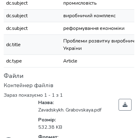
dc.subject
промисловість
dc.subject
виробничий комплекс
dc.subject
реформування економіки
Проблеми розвитку виробничо
dc.title
України
dc.type
Article
Файли
Контейнер файлів
Зараз показуємо
1 - 1 з 1
Назва:
Zavadskykh. Grabovskaya.pdf
Розмір:
532.38 KB
Формат: