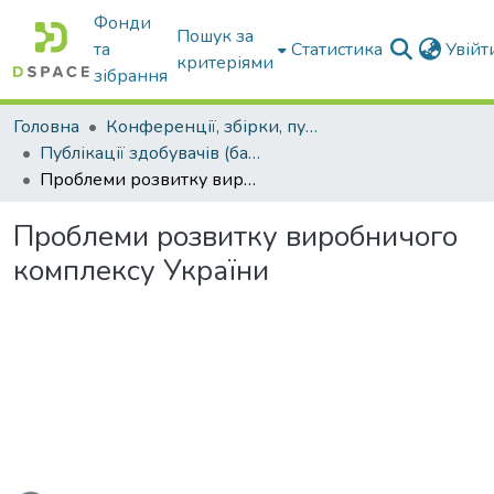
Фонди
Пошук за
та
Статистика
Увій
критеріями
зібрання
Головна
Конференції, збірки, публікації молодих вчених і здобувачів : магістрів, бакалаврів, аспірантів.
Публікації здобувачів (бакалаврів. магістрів, аспірантів)
Проблеми розвитку виробничого комплексу України
Проблеми розвитку виробничого
комплексу України