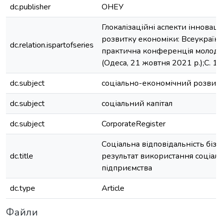
dc.publisher
ОНЕУ
Глокалізаційні аспекти інновац
розвитку економіки: Всеукраїн
dc.relation.ispartofseries
практична конференція молод
(Одеса, 21 жовтня 2021 р.);С. 1
dc.subject
соціально-економічний розвит
dc.subject
соціальний капітал
dc.subject
CorporateRegister
Соціальна відповідальність бізн
dc.title
результат використання соціаль
підприємства
dc.type
Article
Файли