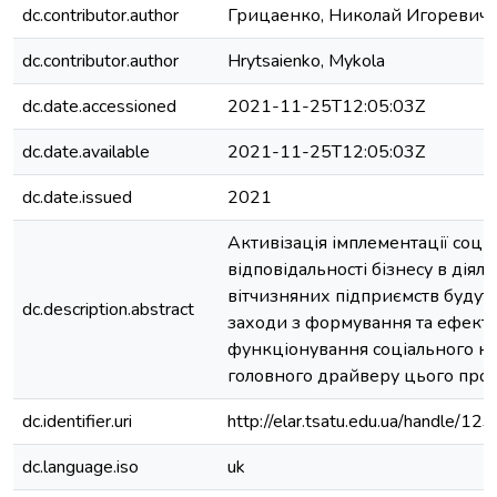
dc.contributor.author
Грицаенко, Николай Игоревич
dc.contributor.author
Hrytsaienko, Mykola
dc.date.accessioned
2021-11-25T12:05:03Z
dc.date.available
2021-11-25T12:05:03Z
dc.date.issued
2021
Активізація імплементації соціа
відповідальності бізнесу в діяль
вітчизняних підприємств будут
dc.description.abstract
заходи з формування та ефект
функціонування соціального ка
головного драйверу цього про
dc.identifier.uri
http://elar.tsatu.edu.ua/handle/
dc.language.iso
uk