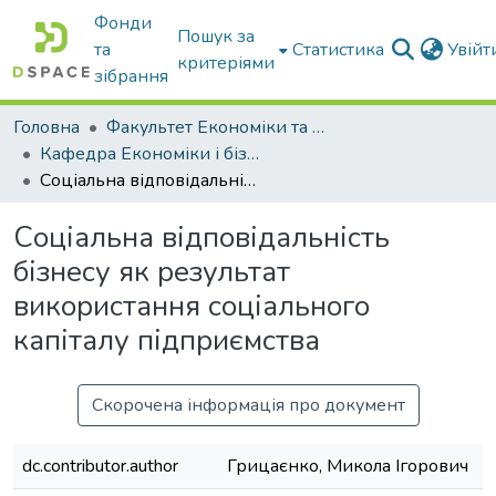
Фонди
Пошук за
та
Статистика
Увій
критеріями
зібрання
Головна
Факультет Економіки та бізнесу
Кафедра Економіки і бізнесу
Соціальна відповідальність бізнесу як результат використання соціального капіталу підприємства
Соціальна відповідальність
бізнесу як результат
використання соціального
капіталу підприємства
Скорочена інформація про документ
dc.contributor.author
Грицаєнко, Микола Ігорович