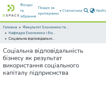
Фонди
Пошук за
та
Статистика
Увій
критеріями
зібрання
Головна
Факультет Економіки та бізнесу
Кафедра Економіки і бізнесу
Соціальна відповідальність бізнесу як результат використання соціального капіталу підприємства
Соціальна відповідальність
бізнесу як результат
використання соціального
капіталу підприємства