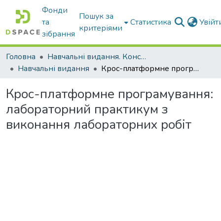
Фонди
Пошук за
та
Статистика
Увій
критеріями
зібрання
Головна
Навчальні видання. Конспекти лекцій
Навчальні видання
Крос-платформне програмування: лабораторний практикум з виконання лабораторних робіт
Крос-платформне програмування:
лабораторний практикум з
виконання лабораторних робіт