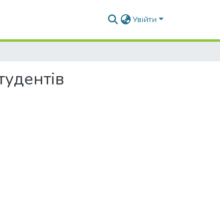
Увійти
тудентів