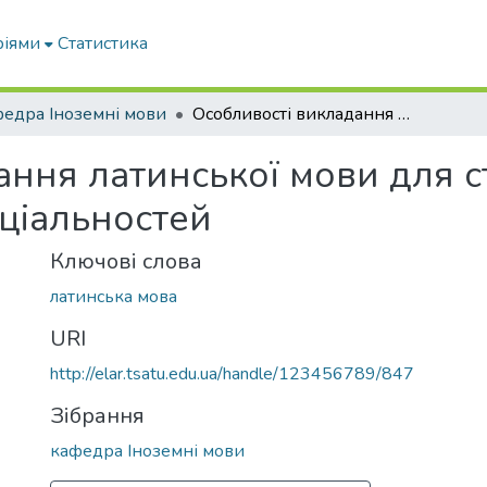
ріями
Статистика
едра Іноземні мови
Особливості викладання латинської мови для студентів агробіологічних спеціальностей
ння латинської мови для с
еціальностей
Ключові слова
латинська мова
URI
http://elar.tsatu.edu.ua/handle/123456789/847
Зібрання
кафедра Іноземні мови