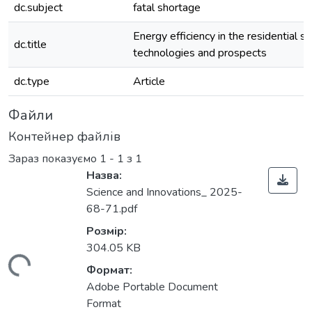
dc.subject
fatal shortage
Energy efficiency in the residential se
dc.title
technologies and prospects
dc.type
Article
Файли
Контейнер файлів
Зараз показуємо
1 - 1 з 1
Назва:
Science and Innovations_ 2025-
68-71.pdf
Розмір:
304.05 KB
житься...
Формат:
Adobe Portable Document
Format