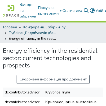
Фонди
Пошук за
та
Статистика
Увій
критеріями
зібрання
Головна
Конференції, збірки, публікації молодих вчених і здобувачів : магістрів, бакалаврів, аспірантів.
Публікації здобувачів (бакалаврів. магістрів, аспірантів)
Energy efficiency in the residential sector: current technologies and prospects
Energy efficiency in the residential
sector: current technologies and
prospects
Скорочена інформація про документ
dc.contributor.advisor
Kryvonos, Iryna
dc.contributor.advisor
Кривонос, Ірина Анатоліївна