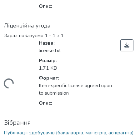
Опис:
Ліцензійна угода
Зараз показуємо
1 - 1 з 1
Назва:
license.txt
Розмір:
1.71 KB
Формат:
житься...
Item-specific license agreed upon
to submission
Опис:
Зібрання
Публікації здобувачів (бакалаврів. магістрів, аспірантів)