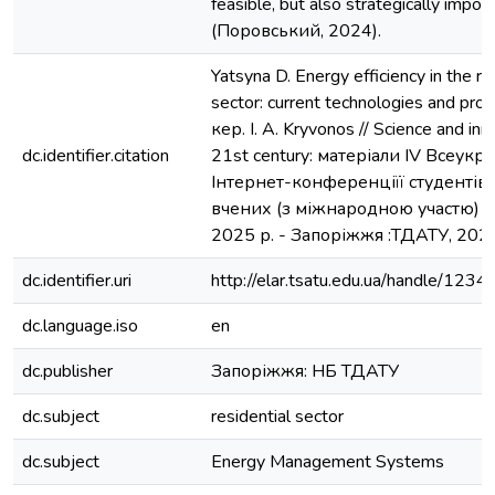
feasible, but also strategically impor
(Поровський, 2024).
Yatsyna D. Energy efficiency in the re
sector: current technologies and pros
кер. I. A. Kryvonos // Science and inn
dc.identifier.citation
21st century: матеріали ІV Всеукра
Інтернет-конференціїї студентів
вчених (з міжнародною участю) 6
2025 р. - Запоріжжя :ТДАТУ, 2024
dc.identifier.uri
http://elar.tsatu.edu.ua/handle/12
dc.language.iso
en
dc.publisher
Запоріжжя: НБ ТДАТУ
dc.subject
residential sector
dc.subject
Energy Management Systems