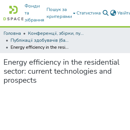
Фонди
Пошук за
та
Статистика
Увій
критеріями
зібрання
Головна
Конференції, збірки, публікації молодих вчених і здобувачів : магістрів, бакалаврів, аспірантів.
Публікації здобувачів (бакалаврів. магістрів, аспірантів)
Energy efficiency in the residential sector: current technologies and prospects
Energy efficiency in the residential
sector: current technologies and
prospects