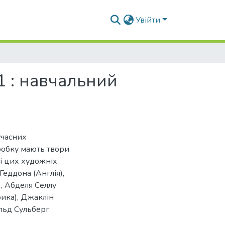
Увійти
 1 : навчальний
учасних
робку мають твори
ці цих художніх
Геддона (Англія),
), Абделя Селлу
рика), Джаклін
ільд Сульберг