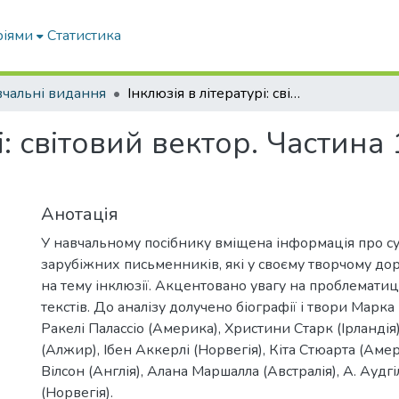
ріями
Статистика
чальні видання
Інклюзія в літературі: світовий вектор. Частина 1 : навчальний посібник
і: світовий вектор. Частина
Анотація
У навчальному посібнику вміщена інформація про с
зарубіжних письменників, які у своєму творчому до
на тему інклюзії. Акцентовано увагу на проблемати
текстів. До аналізу долучено біографії і твори Марка 
Ракелі Палассіо (Америка), Христини Старк (Ірландія
(Алжир), Ібен Аккерлі (Норвегія), Кіта Стюарта (Аме
Вілсон (Англія), Алана Маршалла (Австралія), А. Аудг
(Норвегія).