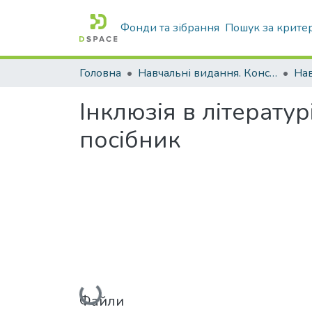
Фонди та зібрання
Пошук за крите
Головна
Навчальні видання. Конспекти лекцій
Нав
Інклюзія в літератур
посібник
Вантажиться...
Файли