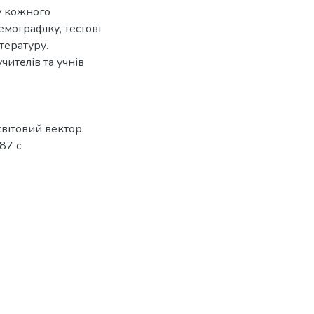
у кожного
емографіку, тестові
тературу.
чителів та учнів
 світовий вектор.
87 с.