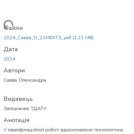
ться...
Файли
2024_Савва_О_21МбХТЗ_.pdf
(2.22 MB)
Дата
2024
Автори
Савва, Олександра
Видавець
Запоріжжя: ТДАТУ
Анотація
У кваліфікаційній роботі вдосконалено технологічну