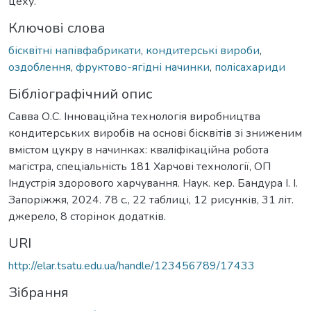
цеху.
Ключові слова
бісквітні напівфабрикати
,
кондитерські вироби
,
оздоблення
,
фруктово-ягідні начинки
,
полісахариди
Бібліографічний опис
Савва О.С. Інноваційна технологія виробництва
кондитерських виробів на основі бісквітів зі зниженим
вмістом цукру в начинках: кваліфікаційна робота
магістра, спеціальність 181 Харчові технології, ОП
Індустрія здорового харчування. Наук. кер. Бандура І. І.
Запоріжжя, 2024. 78 с., 22 таблиці, 12 рисунків, 31 літ.
джерело, 8 сторінок додатків.
URI
http://elar.tsatu.edu.ua/handle/123456789/17433
Зібрання