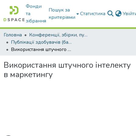
Фонди
Пошук за
та
Статистика
Увій
критеріями
зібрання
Головна
Конференції, збірки, публікації молодих вчених і здобувачів : магістрів, бакалаврів, аспірантів.
Публікації здобувачів (бакалаврів. магістрів, аспірантів)
Використання штучного інтелекту в маркетингу
Використання штучного інтелекту
в маркетингу