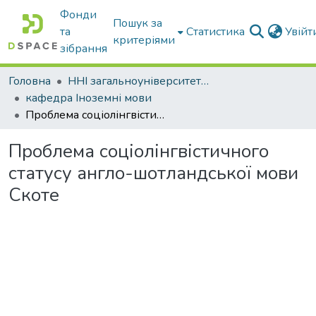
Фонди
Пошук за
та
Статистика
Увій
критеріями
зібрання
Головна
ННІ загальноуніверситетської підготовки
кафедра Іноземні мови
Проблема соціолінгвістичного статусу англо-шотландської мови Скоте
Проблема соціолінгвістичного
статусу англо-шотландської мови
Скоте