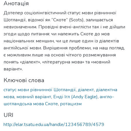
Анотація
Дотепер соціолінгвістичний статус мови рівнинної
Шотландії, відомої як “Скоте” (Scots), залишається
невизиаченим. Провідні вчені-англісти так і не дійшли
згоди щодо питання: чи належить Скоте до мов
національних меншин, чи це лише один із діалектів
англійської мови. Вирішення проблеми, на наш погляд,
є можливим лише на основі чіткого розмежування
понять «діалект», «літературна мова» та «мовний
варіант».
Ключові слова
статус мови рівнинної Шотландії
,
діалект
,
діалектна
мова
,
мовний варіант
,
Енді Ігл (Andy Eagle)
,
англо-
шотландська мова Скоте
,
ротацизм
URI
http://elar.tsatu.edu.ua/handle/123456789/4579