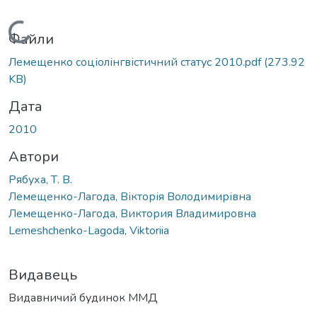
Вантажиться...
Файли
Лемещенко соціолінгвістичний статус 2010.pdf
(273.92
KB)
Дата
2010
Автори
Рябуха, Т. В.
Лемещенко-Лагода, Вікторія Володимирівна
Лемещенко-Лагода, Виктория Владимировна
Lemeshchenko-Lagoda, Viktoriia
Видавець
Видавничий будинок ММД