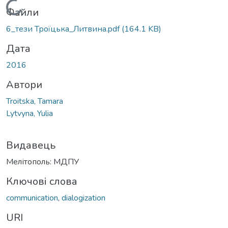
Вантажиться...
Файли
6_тези Троїцька_Литвина.pdf
(164.1 KB)
Дата
2016
Автори
Troitska, Tamara
Lytvyna, Yulia
Видавець
Мелітополь: МДПУ
Ключові слова
communication
,
dialogization
URI