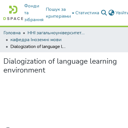
Фонди
Пошук за
та
Статистика
Увій
критеріями
зібрання
Головна
ННІ загальноуніверситетської підготовки
кафедра Іноземні мови
Dialogization of language learning environment
Dialogization of language learning
environment