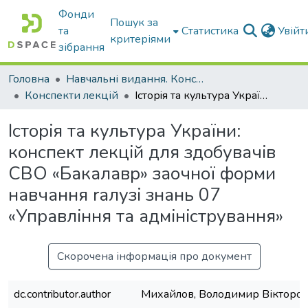
Фонди
Пошук за
та
Статистика
Увій
критеріями
зібрання
Головна
Навчальні видання. Конспекти лекцій
Конспекти лекцій
Iсторiя та культура України: конспект лекцiй для здобувачiв СВО «Бакалавр» заочної форми навчання rалузi знань 07 «Управлiння та адмiнiстрування»
Iсторiя та культура України:
конспект лекцiй для здобувачiв
СВО «Бакалавр» заочної форми
навчання rалузi знань 07
«Управлiння та адмiнiстрування»
Скорочена інформація про документ
dc.contributor.author
Михайлов, Володимир Вікторо