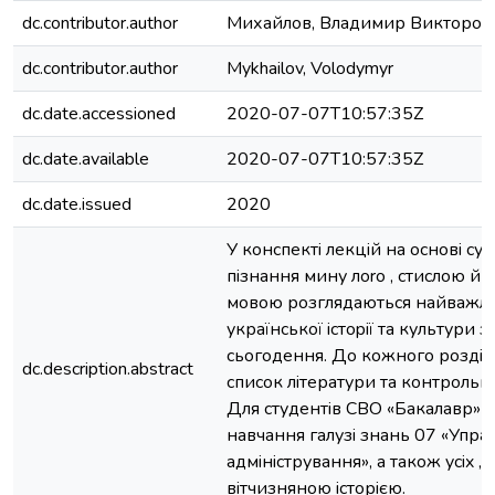
dc.contributor.author
Михайлов, Владимир Викторов
dc.contributor.author
Mykhailov, Volodymyr
dc.date.accessioned
2020-07-07T10:57:35Z
dc.date.available
2020-07-07T10:57:35Z
dc.date.issued
2020
У конспектi лекцiй на основi су
пiзнання мину лоrо , стислою й
мовою розглядаються найважливi
української icтopiї та культури з
сьогодення. До кожного роздiл
dc.description.abstract
список лiтератури та контрольн
Для студентiв СВО «Бакалавр» 
навчання галузi знань 07 «Управ
адмiнiстрування», а також ycix , 
вiтчизняною iсторiєю.