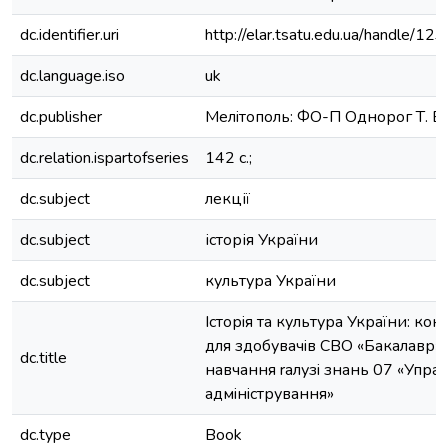
dc.identifier.uri
http://elar.tsatu.edu.ua/handle/
dc.language.iso
uk
dc.publisher
Мелiтополь: ФО-П Однорог Т. В.
dc.relation.ispartofseries
142 с.;
dc.subject
лекції
dc.subject
історія України
dc.subject
культура України
Iсторiя та культура України: кон
для здобувачiв СВО «Бакалавр»
dc.title
навчання rалузi знань 07 «Управ
адмiнiстрування»
dc.type
Book