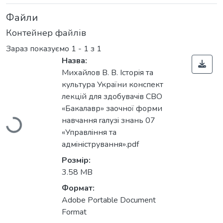
Файли
Контейнер файлів
Зараз показуємо
1 - 1 з 1
Назва:
Михайлов В. В. Iсторiя та
Вантажиться...
культура України конспект
лекцiй для здобувачiв СВО
«Бакалавр» заочної форми
навчання rалузi знань 07
«Управлiння та
адмiнiстрування».pdf
Розмір:
3.58 MB
Формат:
Adobe Portable Document
Format