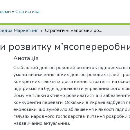
ріями
Статистика
федра Маркетинг
Стратегічні напрямки розвитку м’ясопереробних підприємств
ки розвитку м’ясопереробн
Анотація
Стабільний довгостроковий розвиток підприємства
умови визначення чітких довгострокових цілей і ро
конкретних шляхів їх досягнення. Стратегія, на осн
підприємства буде здійснювати управління його дія
йому не тільки активно розвиватися, а й забезпечит
конкурентні переваги. Оскільки в Україні відбувся 
економіки, що зумовило збільшення кількості підпри
галузях народного господарства, питання розробки ст
надзвичайно актуальним.