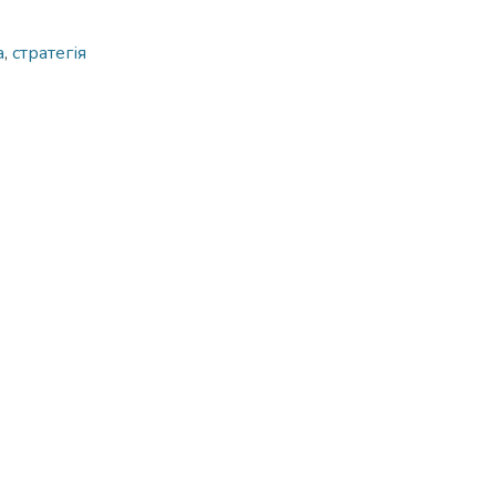
а
,
стратегія