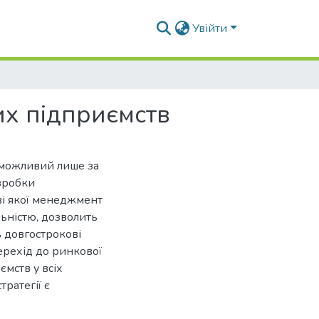
Увійти
их підприємств
 можливий лише за
зробки
ові якої менеджмент
льністю, дозволить
ь довгострокові
перехід до ринкової
ємств у всіх
ратегії є