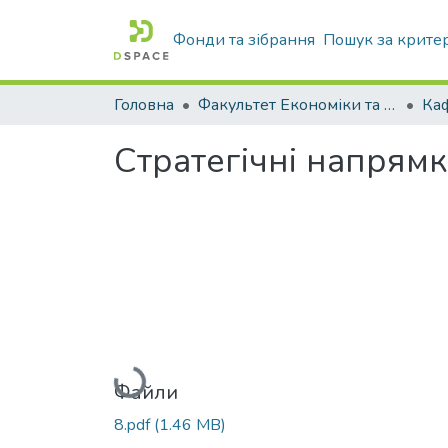
Фонди та зібрання
Пошук за крите
Головна
Факультет Економіки та бізнесу
Ка
Стратегічні напрям
Вантажиться...
Файли
8.pdf
(1.46 MB)