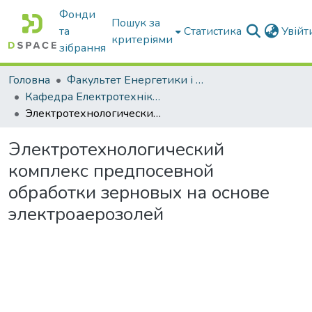
Фонди
Пошук за
та
Статистика
Увій
критеріями
зібрання
Головна
Факультет Енергетики і комп'ютерних технологій
Кафедра Електротехніки і електромеханіки ім. проф. В.В. Овчарова
Электротехнологический комплекс предпосевной обработки зерновых на основе электроаерозолей
Электротехнологический
комплекс предпосевной
обработки зерновых на основе
электроаерозолей