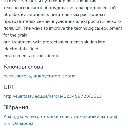
RU: Pассмотрены пути совершенствования
технологического оборудования для предпосевной
обработки зерновых питательным раствором в
протравителях семян, в условиях электростатического
поля. EN: The ways to improve the technological equipment
for the grain
pre-treatment with protectant nutrient solution into
electrostatic field
environment are considered.
Ключові слова
распылитель
,
инкрустатор
,
зерно
URI
http://elar.tsatu.edu.ua/handle/123456789/1513
Зібрання
Кафедра Електротехніки і електромеханіки ім. проф.
В.В. Овчарова