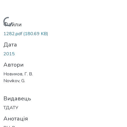
Вантажиться...
Файли
1282.pdf
(180.69 KB)
Дата
2015
Автори
Новиков, Г. В.
Novikov, G.
Видавець
ТДАТУ
Анотація