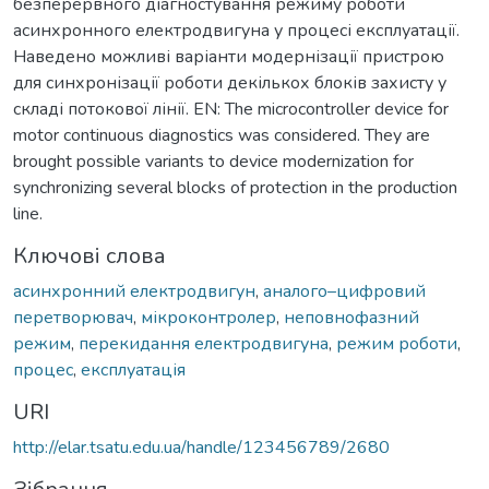
безперервного діагностування режиму роботи
асинхронного електродвигуна у процесі експлуатації.
Наведено можливі варіанти модернізації пристрою
для синхронізації роботи декількох блоків захисту у
складі потокової лінії. EN: The microcontroller device for
motor continuous diagnostics was considered. They are
brought possible variants to device modernization for
synchronizing several blocks of protection in the production
line.
Ключові слова
асинхронний електродвигун
,
аналого–цифровий
перетворювач
,
мікроконтролер
,
неповнофазний
режим
,
перекидання електродвигуна
,
режим роботи
,
процес
,
експлуатація
URI
http://elar.tsatu.edu.ua/handle/123456789/2680