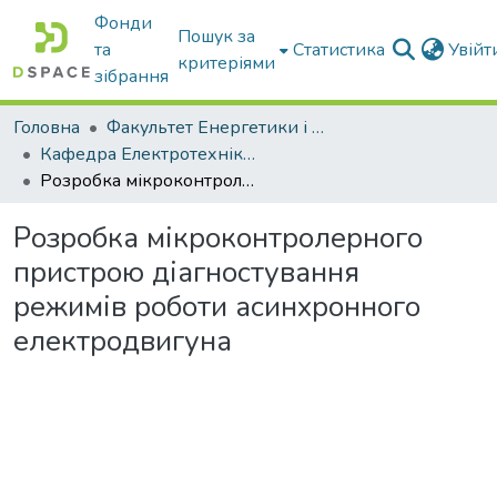
Фонди
Пошук за
та
Статистика
Увій
критеріями
зібрання
Головна
Факультет Енергетики і комп'ютерних технологій
Кафедра Електротехніки і електромеханіки ім. проф. В.В. Овчарова
Розробка мікроконтролерного пристрою діагностування режимів роботи асинхронного електродвигуна
Розробка мікроконтролерного
пристрою діагностування
режимів роботи асинхронного
електродвигуна