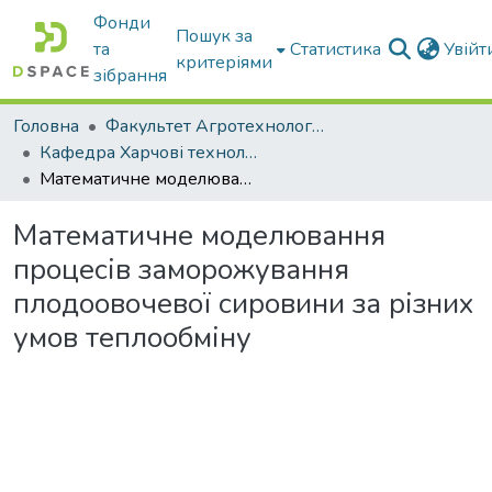
Фонди
Пошук за
та
Статистика
Увій
критеріями
зібрання
Головна
Факультет Агротехнологій та екології
Кафедра Харчові технологіі та готельно-ресторанна справа
Математичне моделювання процесів заморожування плодоовочевої сировини за різних умов теплообміну
Математичне моделювання
процесів заморожування
плодоовочевої сировини за різних
умов теплообміну