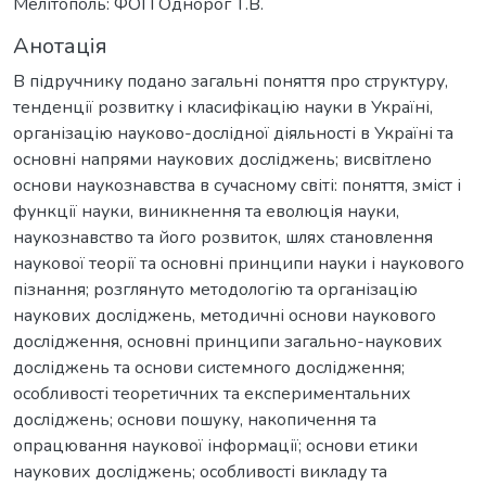
Мелітополь: ФОП Однорог Т.В.
Анотація
В підручнику подано загальні поняття про структуру,
тенденції розвитку і класифікацію науки в Україні,
організацію науково-дослідної діяльності в Україні та
основні напрями наукових досліджень; висвітлено
основи наукознавства в сучасному світі: поняття, зміст і
функції науки, виникнення та еволюція науки,
наукознавство та його розвиток, шлях становлення
наукової теорії та основні принципи науки і наукового
пізнання; розглянуто методологію та організацію
наукових досліджень, методичні основи наукового
дослідження, основні принципи загально-наукових
досліджень та основи системного дослідження;
особливості теоретичних та експериментальних
досліджень; основи пошуку, накопичення та
опрацювання наукової інформації; основи етики
наукових досліджень; особливості викладу та