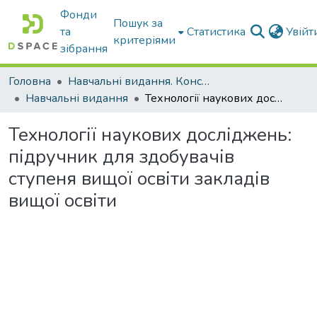
Фонди
Пошук за
та
Статистика
Увій
критеріями
зібрання
Головна
Навчальні видання. Конспекти лекцій
Навчальні видання
Технології наукових досліджень: підручник для здобувачів ступеня вищої освіти закладів вищої освіти
Технології наукових досліджень:
підручник для здобувачів
ступеня вищої освіти закладів
вищої освіти