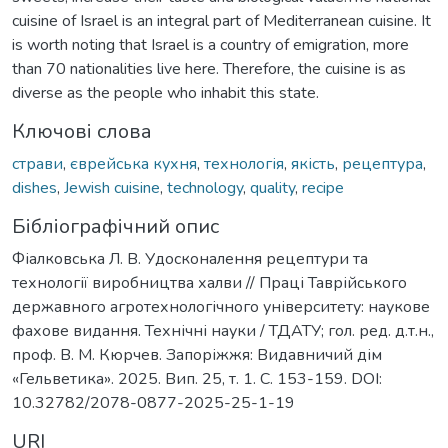
cuisine of Israel is an integral part of Mediterranean cuisine. It
is worth noting that Israel is a country of emigration, more
than 70 nationalities live here. Therefore, the cuisine is as
diverse as the people who inhabit this state.
Ключові слова
страви
,
єврейська кухня
,
технологія
,
якість
,
рецептура
,
dishes
,
Jewish cuisine
,
technology
,
quality
,
recipe
Бібліографічний опис
Фіалковська Л. В. Удосконалення рецептури та
технології виробництва халви // Праці Таврійського
державного агротехнологічного університету: наукове
фахове видання. Технічні науки / ТДАТУ; гол. ред. д.т.н.,
проф. В. М. Кюрчев. Запоріжжя: Видавничий дім
«Гельветика». 2025. Вип. 25, т. 1. С. 153-159. DOI:
10.32782/2078-0877-2025-25-1-19
URI