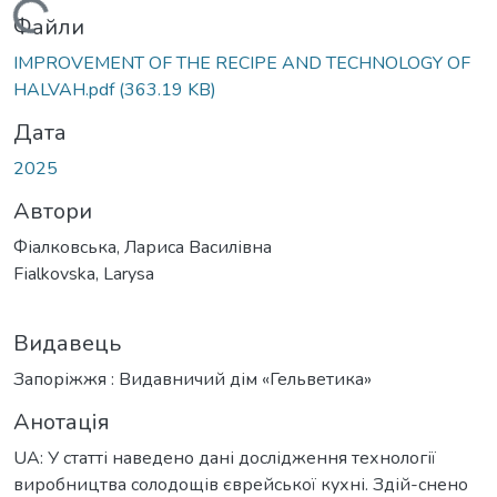
Вантажиться...
Файли
IMPROVEMENT OF THE RECIPE AND TECHNOLOGY OF
HALVAH.pdf
(363.19 KB)
Дата
2025
Автори
Фіалковська, Лариса Василівна
Fіalkovska, Larysa
Видавець
Запоріжжя : Видавничий дім «Гельветика»
Анотація
UA: У статті наведено дані дослідження технології
виробництва солодощів єврейської кухні. Здій-снено