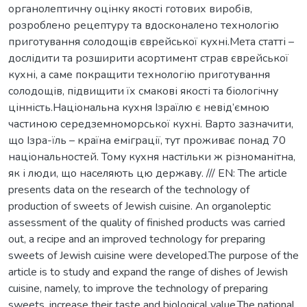
органолептичну оцінку якості готових виробів,
розроблено рецептуру та вдосконалено технологію
приготування солодощів єврейської кухні.Мета статті –
дослідити та розширити асортимент страв єврейської
кухні, а саме покращити технологію приготування
солодощів, підвищити їх смакові якості та біологічну
цінність.Національна кухня Ізраїлю є невід’ємною
частиною середземноморської кухні. Варто зазначити,
що Ізра-їль – країна еміграції, тут проживає понад 70
національностей. Тому кухня настільки ж різноманітна,
як і люди, що населяють цю державу. /// EN: The article
presents data on the research of the technology of
production of sweets of Jewish cuisine. An organoleptic
assessment of the quality of finished products was carried
out, a recipe and an improved technology for preparing
sweets of Jewish cuisine were developed.The purpose of the
article is to study and expand the range of dishes of Jewish
cuisine, namely, to improve the technology of preparing
sweets, increase their taste and biological value.The national