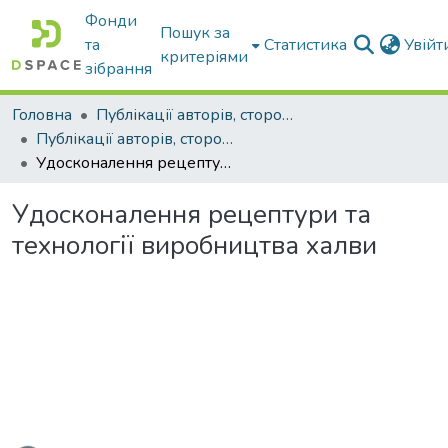
Фонди
Пошук за
та
Статистика
Увій
критеріями
зібрання
Головна
Публікації авторів, сторонніх університету
Публікації авторів, сторонніх університету
Удосконалення рецептури та технології виробництва халви
Удосконалення рецептури та
технології виробництва халви