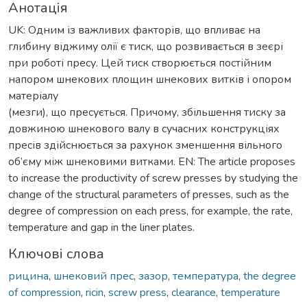
Анотація
UK: Одним із важливих факторів, що впливає на
глибину віджиму олії є тиск, що розвивається в зеєрі
при роботі пресу. Цей тиск створюється постійним
напором шнекових площин шнекових витків і опором
матеріалу
(мезги), що пресується. Причому, збільшення тиску за
довжиною шнекового валу в сучасних конструкціях
пресів здійснюється за рахунок зменшення вільного
об’єму між шнековими витками. EN: The article proposes
to increase the productivity of screw presses by studying the
change of the structural parameters of presses, such as the
degree of compression on each press, for example, the rate,
temperature and gap in the liner plates.
Ключові слова
рицина
,
шнековий прес
,
зазор
,
температура
,
the degree
of compression
,
ricin
,
screw press
,
clearance
,
temperature