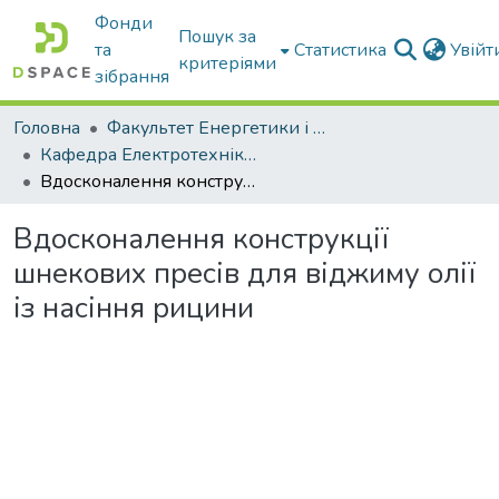
Фонди
Пошук за
та
Статистика
Увій
критеріями
зібрання
Головна
Факультет Енергетики і комп'ютерних технологій
Кафедра Електротехніки і електромеханіки ім. проф. В.В. Овчарова
Вдосконалення конструкції шнекових пресів для віджиму олії із насіння рицини
Вдосконалення конструкції
шнекових пресів для віджиму олії
із насіння рицини