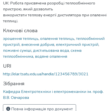
UK: Робота присвячена розробці теплообмінного
пристрою, який дозволить
використати теплову енергії дистилятора при опаленні
теплиці.
Ключові слова
зрошення теплиць
,
опалення теплиць
,
теплообмінний
пристрій
,
внесення добрив
,
електричний пристрій
,
поживні суміші
,
дистильована вода
,
схема
теплообмінника
,
водяне опалення
URI
http://elar.tsatu.edu.ua/handle/123456789/3021
Зібрання
Кафедра Електротехніки і електромеханіки ім. проф.
В.В. Овчарова
Повна інформація про документ