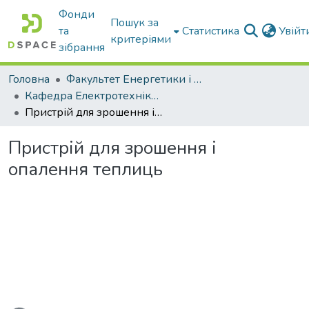
Фонди
Пошук за
та
Статистика
Увій
критеріями
зібрання
Головна
Факультет Енергетики і комп'ютерних технологій
Кафедра Електротехніки і електромеханіки ім. проф. В.В. Овчарова
Пристрій для зрошення і опалення теплиць
Пристрій для зрошення і
опалення теплиць