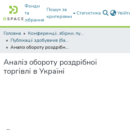
Фонди
Пошук за
та
Статистика
Увій
критеріями
зібрання
Головна
Конференції, збірки, публікації молодих вчених і здобувачів : магістрів, бакалаврів, аспірантів.
Публікації здобувачів (бакалаврів. магістрів, аспірантів)
Аналіз обороту роздрібної торгівлі в Україні
Аналіз обороту роздрібної
торгівлі в Україні