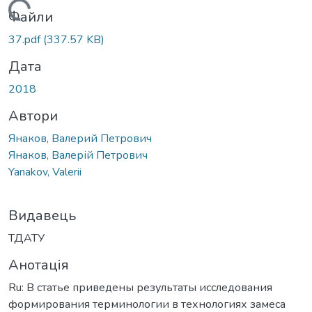
антажиться...
Файли
37.pdf
(337.57 KB)
Дата
2018
Автори
Янаков, Валерий Петрович
Янаков, Валерій Петрович
Yanakov, Valerii
Видавець
ТДАТУ
Анотація
Ru: В статье приведены результаты исследования
формирования терминологии в технологиях замеса