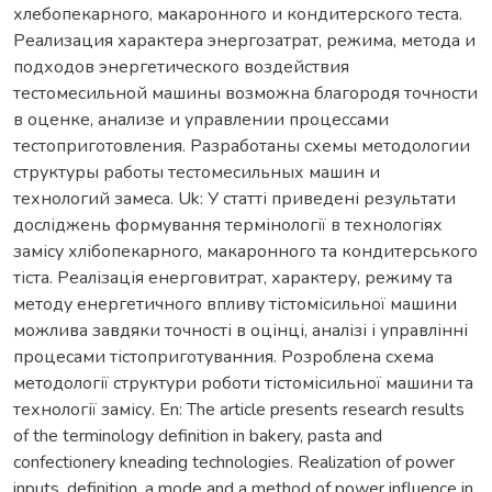
хлебопекарного, макаронного и кондитерского теста.
Реализация характера энергозатрат, режима, метода и
подходов энергетического воздействия
тестомесильной машины возможна благородя точности
в оценке, анализе и управлении процессами
тестоприготовления. Разработаны схемы методологии
структуры работы тестомесильных машин и
технологий замеса. Uk: У статті приведені результати
досліджень формування термінології в технологіях
замісу хлібопекарного, макаронного та кондитерського
тіста. Реалізація енерговитрат, характеру, режиму та
методу енергетичного впливу тістомісильної машини
можлива завдяки точності в оцінці, аналізі і управлінні
процесами тістоприготуванния. Розроблена схема
методології структури роботи тістомісильної машини та
технології замісу. En: The article presents research results
of the terminology definition in bakery, pasta and
confectionery kneading technologies. Realization of power
inputs, definition, a mode and a method of power influence in