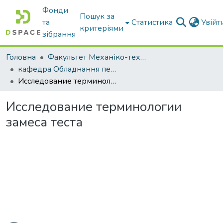
Фонди
Пошук за
та
Статистика
Увій
критеріями
зібрання
Головна
Факультет Механіко-технологічний
кафедра Обладнання переробних і харчових виробництв ім. професора Ф.Ю. Ялпачика
Исследование терминологии замеса теста
Исследование терминологии
замеса теста