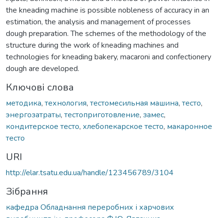
the kneading machine is possible nobleness of accuracy in an
estimation, the analysis and management of processes
dough preparation. The schemes of the methodology of the
structure during the work of kneading machines and
technologies for kneading bakery, macaroni and confectionery
dough are developed.
Ключові слова
методика
,
технология
,
тестомесильная машина
,
тесто
,
энергозатраты
,
тестоприготовление
,
замес
,
кондитерское тесто
,
хлебопекарское тесто
,
макаронное
тесто
URI
http://elar.tsatu.edu.ua/handle/123456789/3104
Зібрання
кафедра Обладнання переробних і харчових