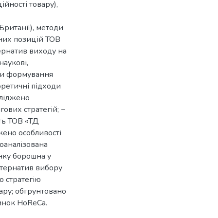
йності товару),
Британії), методи
тних позицій ТОВ
ернатив виходу на
наукові,
ипи формування
оретичні підходи
ліджено
ових стратегій; −
ть ТОВ «ТД
жено особливості
оаналізована
нку борошна у
ьтернатив вибору
о стратегію
ару; обгрунтовано
ринок HoReCa.