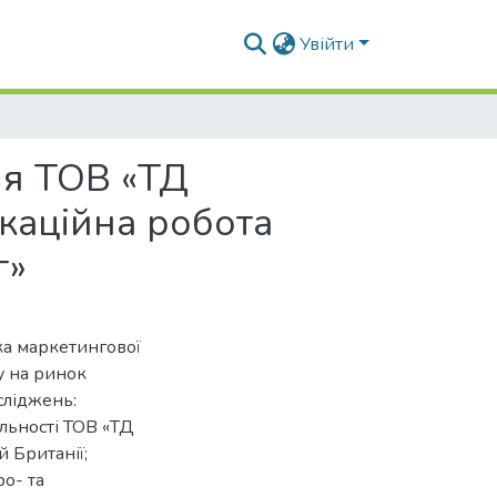
Увійти
ня ТОВ «ТД
ікаційна робота
г»
ка маркетингової
у на ринок
сліджень:
яльності ТОВ «ТД
 Британії;
о- та