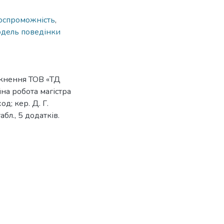
оспроможність
,
дель поведінки
икнення ТОВ «ТД
йна робота магістра
д; кер. Д. Г.
абл., 5 додатків.