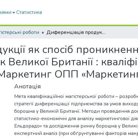
ріями
Статистика
істерські роботи
Диференціація продукції як спосіб проникнення ТОВ «ТД Ельдорадо» на ринок Великої Британії : кваліфікаційна робота магістра : спец. 075 Маркетинг ОПП «Маркетинг»
укції як спосіб проникнен
 Великої Британії : кваліф
5 Маркетинг ОПП «Маркетин
Анотація
Мета кваліфікаційної магістерської роботи – розроб
стратегії диференціації підприємства за умов виход
борошна у Великій Британії. Методи проведення до
статистико-економічні для аналізу маркетингової ді
Ельдорадо» та дослідження ринку борошна у Великій
експертний аналіз (при обґрунтуванні факторів макр