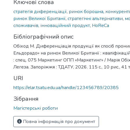
Ключові слова
стратегія диференціації
,
ринок борошна
,
конкурент
ринок Великої Британії
,
стратегічні альтернативи
,
мо
споживачів
,
інноваційний продукт
,
HoReCa
Бібліографічний опис
Обіход М. Диференціація продукції як спосіб прон
Ельдорадо» на ринок Великої Британії : кваліфікаці
: спец. 075 Маркетинг ОПП «Маркетинг» / Марія Обіхо
Легеза. Запоріжжя : ТДАТУ, 2026. 115 с., 10 рис., 41 т
URI
https://elar.tsatu.edu.ua/handle/123456789/20385
Зібрання
Магістерські роботи
Повна інформація про документ