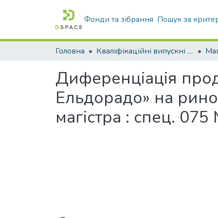
Фонди та зібрання
Пошук за крите
Головна
Кваліфікаційні випускні роботи бакалаврів і магістрів
Маг
Диференціація прод
Ельдорадо» на ринок
магістра : спец. 07