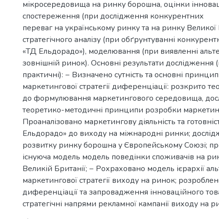
мікросередовища на ринку борошна, оцінки інноваці
спостереження (при дослідження конкурентних
переваг на українському ринку та на ринку Великої 
стратегічного аналізу (при обґрунтуванні конкурен
«ТД Ельдорадо»), моделювання (при виявленні альт
зовнішній ринок). Основні результати дослідження (
практичні): − Визначено сутність та основні принц
маркетингової стратегії диференціації: розкрито те
до формулювання маркетингового середовища, дос
теоретико-методичні принципи розробки маркетинг
Проаналізовано маркетингову діяльність та готовніс
Ельдорадо» до виходу на міжнародні ринки; дослід
розвитку ринку борошна у Європейському Союзі; пр
існуюча модель модель поведінки споживачів на ри
Великій Британії; − Рохраховано модель ієрархії ал
маркетингової стратегії виходу на ринок; розроблен
диференціації та запровадження інноваційного тов
стратегічні напрями рекламної кампанії виходу на 