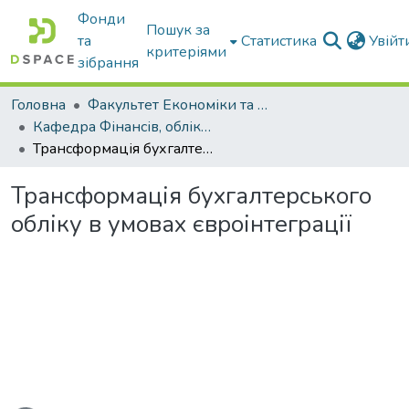
Фонди
Пошук за
та
Статистика
Увій
критеріями
зібрання
Головна
Факультет Економіки та бізнесу
Кафедра Фінансів, обліку і оподаткування
Трансформація бухгалтерського обліку в умовах євроінтеграції
Трансформація бухгалтерського
обліку в умовах євроінтеграції
ажиться...