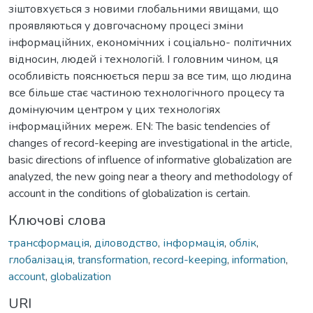
зіштовхується з новими глобальними явищами, що
проявляються у довгочасному процесі зміни
інформаційних, економічних і соціально- політичних
відносин, людей і технологій. І головним чином, ця
особливість пояснюється перш за все тим, що людина
все більше стає частиною технологічного процесу та
домінуючим центром у цих технологіях
інформаційних мереж. EN: The basic tendencies of
changes of record-keeping are investigational in the article,
basic directions of influence of informative globalization are
analyzed, the new going near a theory and methodology of
account in the conditions of globalization is certain.
Ключові слова
трансформація
,
діловодство
,
інформація
,
облік
,
глобалізація
,
transformation
,
record-keeping
,
information
,
account
,
globalization
URI