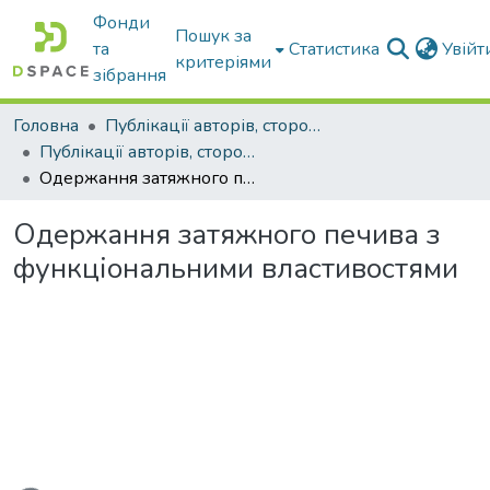
Фонди
Пошук за
та
Статистика
Увій
критеріями
зібрання
Головна
Публікації авторів, сторонніх університету
Публікації авторів, сторонніх університету
Одержання затяжного печива з функціональними властивостями
Одержання затяжного печива з
функціональними властивостями
ться...