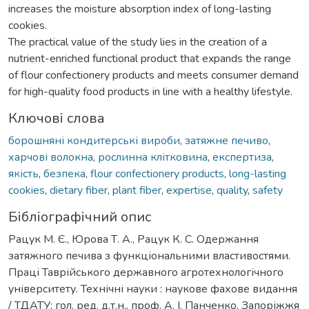
increases the moisture absorption index of long-lasting
cookies.
The practical value of the study lies in the creation of a
nutrient-enriched functional product that expands the range
of flour confectionery products and meets consumer demand
for high-quality food products in line with a healthy lifestyle.
Ключові слова
борошняні кондитерські вироби
,
затяжне печиво
,
харчові волокна
,
рослинна клітковина
,
експертиза
,
якість
,
безпека
,
flour confectionery products
,
long-lasting
cookies
,
dietary fiber
,
plant fiber
,
expertise
,
quality
,
safety
Бібліографічний опис
Рацук М. Є., Юрова Т. А., Рацук К. С. Одержання
затяжного печива з функціональними властивостями.
Праці Таврійського державного агротехнологічного
університету. Технічні науки : наукове фахове видання
/ ТДАТУ; гол. ред. д.т.н., проф. А. І. Панченко. Запоріжжя