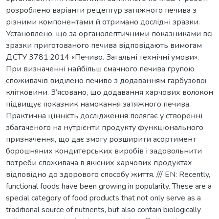
розроблено варіанти рецептур затяжного печива з
різними компонентами й отримано дослідні зразки.
Установлено, що за органолептичними показниками всі
зразки приготованого печива відповідають вимогам
ДСТУ 3781:2014 «Печиво. Загальні технічні умови».
При визначенні найбільш смачного печива групою
споживачів виділено печиво з додаванням гарбузової
клітковини. З’ясовано, що додавання харчових волокон
підвищує показник намокання затяжного печива.
Практична цінність дослідження полягає у створенні
збагаченого на нутрієнти продукту функціонального
призначення, що дає змогу розширити асортимент
борошняних кондитерських виробів і задовольнити
потреби споживача в якісних харчових продуктах
відповідно до здорового способу життя. /// EN: Recently,
functional foods have been growing in popularity. These are a
special category of food products that not only serve as a
traditional source of nutrients, but also contain biologically