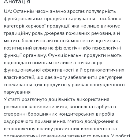
Анотація
UA: Останнім часом значно зростає популярність
функціональних продуктів харчування – особливої
категорії харчової продукції, яка не лише виконує
традиційну роль джерела поживних речовин, а й
містить біологічно активні компоненти, що чинять
позитивний вплив на фізіологічні або психологічні
функції організму. Функціональні продукти мають
відповідати вимогам не лише з точки зору
функціональної ефективності, а й органолептичних
властивостей, що дає змогу забезпечити регулярне
споживання цих продуктів у рамках повсякденного
харчування.
У статті розглянуто доцільність використання
рослинної клітковини жита, коноплі та гарбуза в
створенні борошняних кондитерських виробів
оздоровчого призначення. Метою дослідження є
встановлення впливу рослинних компонентів на
органолептичні показники затяжного печива. У роботі