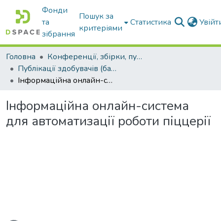
Фонди
Пошук за
та
Статистика
Увій
критеріями
зібрання
Головна
Конференції, збірки, публікації молодих вчених і здобувачів : магістрів, бакалаврів, аспірантів.
Публікації здобувачів (бакалаврів. магістрів, аспірантів)
Інформаційна онлайн-система для автоматизації роботи піццерії
Інформаційна онлайн-система
для автоматизації роботи піццерії