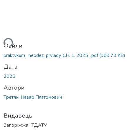
ься...
Файли
praktykum_ heodez_prylady_CH. 1. 2025_.pdf
(989.78 KB)
Дата
2025
Автори
Третяк, Назар Платонович
Видавець
Запоріжжя : ТДАТУ