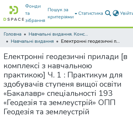
Фонди
Пошук за
та
Статистика
Увій
критеріями
зібрання
Головна
Навчальні видання. Конспекти лекцій
Навчальні видання
Електронні геодезичні прилади [в комплексі з навчальною практикою] Ч. 1 : Практикум для здобувачів ступеня вищої освіти «Бакалавр» спеціальності 193 «Геодезія та землеустрій» ОПП Геодезія та землеустрій
Електронні геодезичні прилади [в
комплексі з навчальною
практикою] Ч. 1 : Практикум для
здобувачів ступеня вищої освіти
«Бакалавр» спеціальності 193
«Геодезія та землеустрій» ОПП
Геодезія та землеустрій