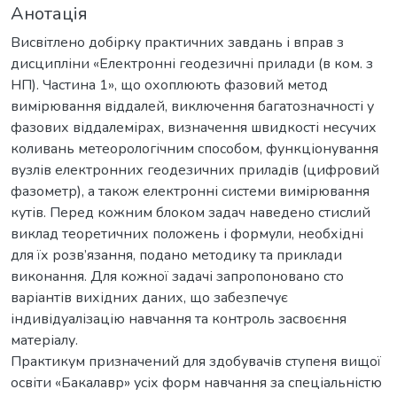
Анотація
Висвітлено добірку практичних завдань і вправ з
дисципліни «Електронні геодезичні прилади (в ком. з
НП). Частина 1», що охоплюють фазовий метод
вимірювання віддалей, виключення багатозначності у
фазових віддалемірах, визначення швидкості несучих
коливань метеорологічним способом, функціонування
вузлів електронних геодезичних приладів (цифровий
фазометр), а також електронні системи вимірювання
кутів. Перед кожним блоком задач наведено стислий
виклад теоретичних положень і формули, необхідні
для їх розв’язання, подано методику та приклади
виконання. Для кожної задачі запропоновано сто
варіантів вихідних даних, що забезпечує
індивідуалізацію навчання та контроль засвоєння
матеріалу.
Практикум призначений для здобувачів ступеня вищої
освіти «Бакалавр» усіх форм навчання за спеціальністю