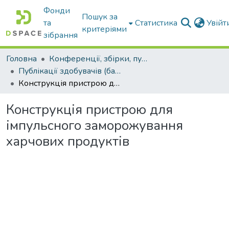
Фонди
Пошук за
та
Статистика
Увій
критеріями
зібрання
Головна
Конференції, збірки, публікації молодих вчених і здобувачів : магістрів, бакалаврів, аспірантів.
Публікації здобувачів (бакалаврів. магістрів, аспірантів)
Конструкція пристрою для імпульсного заморожування харчових продуктів
Конструкція пристрою для
імпульсного заморожування
харчових продуктів