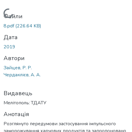
Вантажиться...
Файли
8.pdf
(226.64 KB)
Дата
2019
Автори
Зайцев, Р. Р.
Чердаклієв, А. А.
Видавець
Мелітополь: ТДАТУ
Анотація
Розглянуто передумови застосування імпульсного
заморожування харчових продуктів та запропоновано