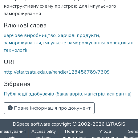
конструктивну схему пристрою для імпульсного
заморожування
Ключові слова
харчове виробництво
,
харчові продукти
,
заморожування
,
імпульсне заморожування
,
холодильні
технології
URI
http://elar.tsatu.edu.ua/handle/123456789/7309
Зібрання
Публікації здобувачів (бакалаврів. магістрів, аспірантів)
Повна інформація про документ
DSpace software
copyright © 2002-2026
LYRASIS
алаштування
Accessibility
Політика
Угода
Sen
куків
settings
приватності
користувача
Feedba