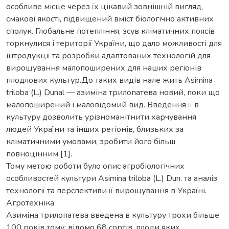
особливе місце через їх цікавий зовнішній вигляд,
смакові якості, підвищений вміст біологічно активних
сполук. Глобальне потепління, зсув кліматичних поясів
торкнулися і території України, що дало можливості для
інтродукції та розробки адаптованих технологій для
вирощування малопоширених для наших регіонів
плодлових культур.До таких видів нале жить Asimina
triloba (L.) Dunal — азиміна трилопатева новий, поки що
малопоширений і маловідомий вид. Введення її в
культуру дозволить урізноманітнити харчування
людей України та інших регіонів, близьких за
кліматичними умовами, зробити його більш
повноцінним [1].
Тому метою роботи було опис агробіологічних
особливостей культури Asimina triloba (L.) Dun. та аналіз
технології та перспективи її вирощування в Україні.
Агротехніка.
Азиміна трилопатева введена в культуру трохи більше
100 років тому: відомо 68 сортів, плоди яких