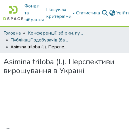
Фонди
Пошук за
та
Статистика
Увій
критеріями
зібрання
Головна
Конференції, збірки, публікації молодих вчених і здобувачів : магістрів, бакалаврів, аспірантів.
Публікації здобувачів (бакалаврів. магістрів, аспірантів)
Asimina triloba (l.). Перспективи вирощування в Україні
Asimina triloba (l.). Перспективи
вирощування в Україні