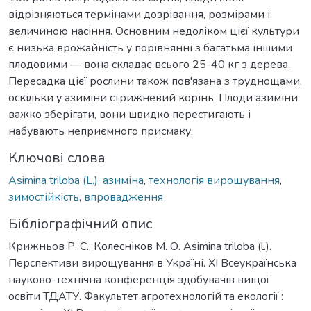
відрізняються термінами дозрівання, розмірами і
величиною насіння. Основним недоліком цієї культури
є низька врожайність у порівнянні з багатьма іншими
плодовими — вона складає всього 25-40 кг з дерева.
Пересадка цієї рослини також пов'язана з труднощами,
оскільки у азиміни стрижневий корінь. Плоди азиміни
важко зберігати, вони швидко перестигають і
набувають неприємного присмаку.
Ключові слова
Asimina triloba (L.)
,
азиміна
,
технологія вирощування
,
зимостійкість
,
впровадження
Бібліографічний опис
Крижньов Р. С., Колесніков М. О. Asimina triloba (l.).
Перспективи вирощування в Україні. ХІ Всеукраїнська
науково-технічна конференція здобувачів вищої
освіти ТДАТУ. Факультет агротехнологій та екології :