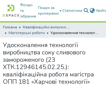
Фонди
Пошук за
та
Статистика
Увій
критеріями
зібрання
Головна
Кваліфікаційні випускні роботи бакалаврів і магістрів
Магістерські роботи
Удосконалення технології виробництва соку сливового замороженого (23 ХТК.12946145.02.25.): кваліфікаційна робота магістра ОПП 181 «Харчові технології»
Удосконалення технології
виробництва соку сливового
замороженого (23
ХТК.12946145.02.25.):
кваліфікаційна робота магістра
ОПП 181 «Харчові технології»