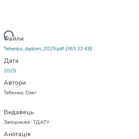
житься...
Файли
Tebenko_dyplom_2025.pdf
(383.33 KB)
Дата
2025
Автори
Тебенко, Олег
Видавець
Запоріжжя : ТДАТУ
Анотація