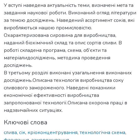
У вступі наведена актуальність теми, визначені мета та
завдання наукової роботи. Виконаний огляд літератури
за темою досліджень. Наведений асортимент соків, які
виробляються нашою промисловістю.
Охарактеризована сировина для виробництва,
наданий біохімічний склад та опис сортів сливи. В
роботі складена програма, схема, об’єкти та
матеріалидосліджень, методика проведення
досліджень.
В третьому розділі виконані узагальнення виконаних
досліджень.Описана технологія виробництва соку
сливового замороженого. Наведені показники
економічної ефективності виробництва
запропонованої технології.Описана охорона праці в
надзвичайних ситуаціях.
Ключові слова
слива
,
сік
,
кріоконцентрування
,
технологічна схема
,
фасування
,
заморожування