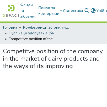
Фонди
Пошук за
та
Статистика
Увій
критеріями
зібрання
Головна
Конференції, збірки, публікації молодих вчених і здобувачів : магістрів, бакалаврів, аспірантів.
Публікації здобувачів (бакалаврів. магістрів, аспірантів)
Competitve position of the company in the market of dairy products and the ways of its improving
Competitve position of the company
in the market of dairy products and
the ways of its improving