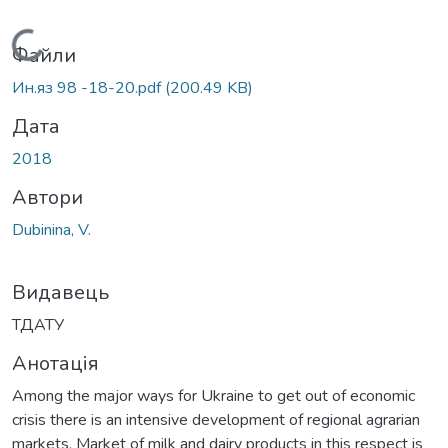
Вантажиться...
Файли
Ин.яз 98 -18-20.pdf
(200.49 KB)
Дата
2018
Автори
Dubinina, V.
Видавець
ТДАТУ
Анотація
Among the major ways for Ukraine to get out of economic
crisis there is an intensive development of regional agrarian
markets. Market of milk and dairy products in this respect is