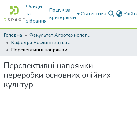
Фонди
Пошук за
та
Статистика
Увій
критеріями
зібрання
Головна
Факультет Агротехнологій та екології
Кафедра Рослинництва та садівництва ім. професора В.В. Калитки
Перспективні напрямки переробки основних олійних культур
Перспективні напрямки
переробки основних олійних
культур