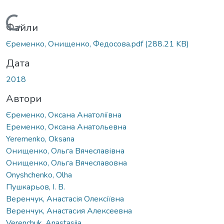
Вантажиться...
Файли
Єременко, Онищенко, Федосова.pdf
(288.21 KB)
Дата
2018
Автори
Єременко, Оксана Анатоліївна
Еременко, Оксана Анатольевна
Yeremenko, Oksana
Онищенко, Ольга Вячеславівна
Онищенко, Ольга Вячеславовна
Onyshchenko, Olha
Пушкарьов, І. В.
Веренчук, Анастасія Олексіївна
Веренчук, Анастасия Алексеевна
Verenchuk, Anastasiia