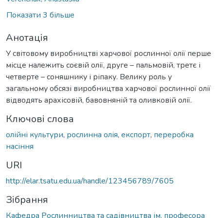
Показати 3 більше
Анотація
У світовому виробництві харчової рослинної олії перше
місце належить соєвій олії, друге – пальмовій, третє і
четверте – соняшнику і ріпаку. Велику роль у
загальному обсязі виробництва харчової рослинної олії
відводять арахісовій, бавовняній та оливковій олії.
Ключові слова
олійні культури
,
рослинна олія
,
експорт
,
переробка
насіння
URI
http://elar.tsatu.edu.ua/handle/123456789/7605
Зібрання
Кафедра Рослинництва та садівництва ім. професора