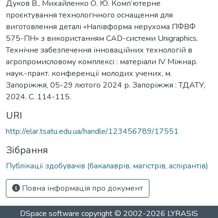
Дуков В., Михайленко О. Ю. Комп’ютерне
проєктування технологічного оснащення для
виготовлення деталі «Напівформа нерухома ПФВФ
575-ПН» з використанням CAD-системи Unigraphics.
Технічне забезпечення інноваційних технологій в
агропромисловому комплексі : матеріали IV Міжнар.
наук.-практ. конференції молодих учених, м.
Запоріжжя, 05-29 лютого 2024 р. Запоріжжя : ТДАТУ,
2024. С. 114-115.
URI
http://elar.tsatu.edu.ua/handle/123456789/17551
Зібрання
Публікації здобувачів (бакалаврів. магістрів, аспірантів)
Повна інформація про документ
DSpace software
copyright © 2002-2026
LYRASIS