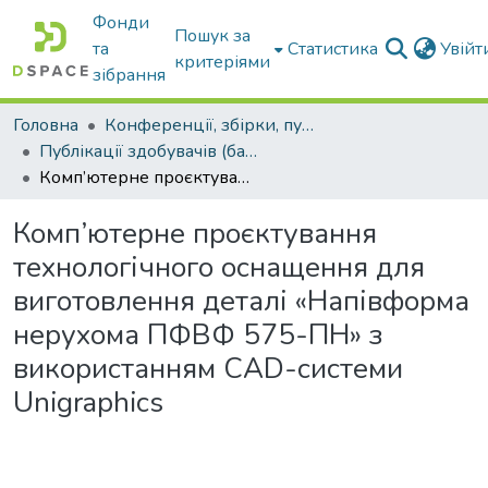
Фонди
Пошук за
та
Статистика
Увій
критеріями
зібрання
Головна
Конференції, збірки, публікації молодих вчених і здобувачів : магістрів, бакалаврів, аспірантів.
Публікації здобувачів (бакалаврів. магістрів, аспірантів)
Комп’ютерне проєктування технологічного оснащення для виготовлення деталі «Напівформа нерухома ПФВФ 575-ПН» з використанням CAD-системи Unigraphics
Комп’ютерне проєктування
технологічного оснащення для
виготовлення деталі «Напівформа
нерухома ПФВФ 575-ПН» з
використанням CAD-системи
Unigraphics