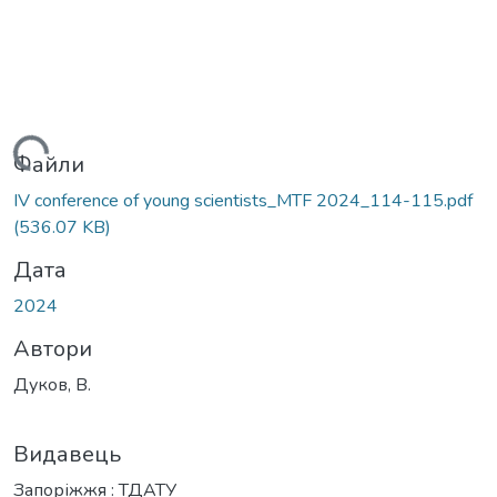
житься...
Файли
ІV conference of young scientists_MTF 2024_114-115.pdf
(536.07 KB)
Дата
2024
Автори
Дуков, В.
Видавець
Запоріжжя : ТДАТУ