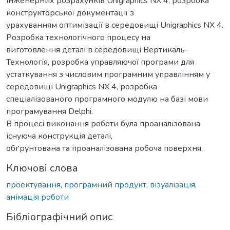
інженерних розрахунків Unigraphics NX 4, розробка
конструкторської документації з
урахуванням оптимізації в середовищі Unigraphics NX 4.
Розробка технологічного процесу на
виготовлення деталі в середовищі Вертикаль-
Технологія, розробка управляючої програми для
устаткування з числовим програмним управлінням у
середовищі Unigraphics NX 4, розробка
спеціалізованого програмного модулю на базі мови
програмування Delphi.
В процесі виконання роботи була проаналізована
існуюча конструкція деталі,
обґрунтована та проаналізована робоча поверхня.
Ключові слова
проектування
,
програмний продукт
,
візуалізація
,
анімація роботи
Бібліографічний опис