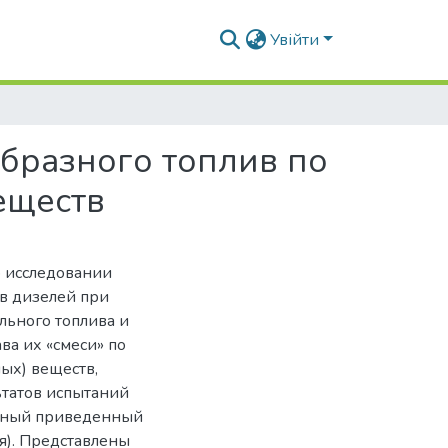
Увійти
бразного топлив по
еществ
б исследовании
ов дизелей при
ьного топлива и
ва их «смеси» по
ых) веществ,
ьтатов испытаний
льный приведенный
я). Представлены