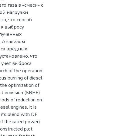
о газа в «смеси» с
ой нагрузки
о, что способ
 к выбросу
олученных
. Анализом
оса вредных
становлено, что
 учѐт выброса
rch of the operation
ous burning of diesel
the optimization of
tant emission (SRPE)
hods of reduction on
sel engines. It is
 its blend with DF
of the rated power).
constructed plot