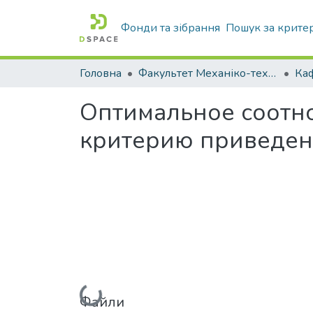
Фонди та зібрання
Пошук за крите
Головна
Факультет Механіко-технологічний
Оптимальное соотно
критерию приведен
Файли