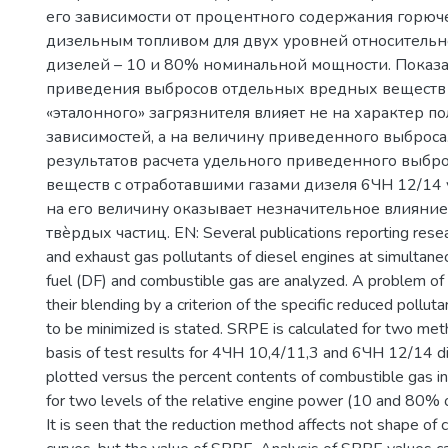
его зависимости от процентного содержания горючег
дизельным топливом для двух уровней относительн
дизелей – 10 и 80% номинальной мощности. Показан
приведения выбросов отдельных вредных веществ
«эталонного» загрязнителя влияет не на характер п
зависимостей, а на величину приведенного выброса
результатов расчета удельного приведенного выбр
веществ с отработавшими газами дизеля 6ЧН 12/14 у
на его величину оказывает незначительное влияние
твѐрдых частиц. EN: Several publications reporting resea
and exhaust gas pollutants of diesel engines at simultane
fuel (DF) and combustible gas are analyzed. A problem of 
their blending by a criterion of the specific reduced pollu
to be minimized is stated. SRPE is calculated for two met
basis of test results for 4ЧН 10,4/11,3 and 6ЧН 12/14 die
plotted versus the percent contents of combustible gas in
for two levels of the relative engine power (10 and 80% 
It is seen that the reduction method affects not shape of 