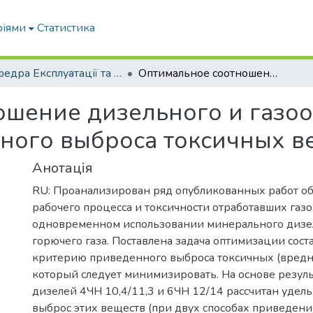
ріями
Статистика
Кафедра Експлуатації та технічного сервісу машин
Оптимальное соотношение дизельного и газообразного топлив по критерию приведенного выброса токсичных веществ
шение дизельного и газоо
ного выброса токсичных в
Анотація
RU: Проанализирован ряд опубликованных работ о
рабочего процесса и токсичности отработавших газ
одновременном использовании минерального дизел
горючего газа. Поставлена задача оптимизации соста
критерию приведенного выброса токсичных (вредн
который следует минимизировать. На основе резул
дизелей 4ЧН 10,4/11,3 и 6ЧН 12/14 рассчитан уде
выброс этих веществ (при двух способах приведени