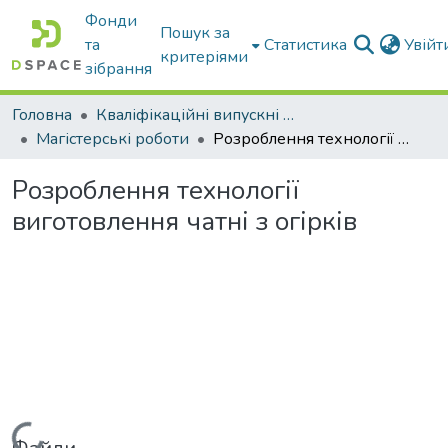
Фонди
Пошук за
та
Статистика
Увій
критеріями
зібрання
Головна
Кваліфікаційні випускні роботи бакалаврів і магістрів
Магістерські роботи
Розроблення технології виготовлення чатні з огірків
Розроблення технології
виготовлення чатні з огірків