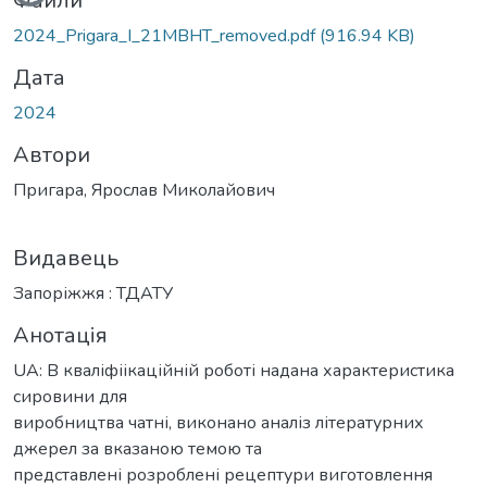
Вантажиться...
Файли
2024_Prigara_I_21MBHT_removed.pdf
(916.94 KB)
Дата
2024
Автори
Пригара, Ярослав Миколайович
Видавець
Запоріжжя : ТДАТУ
Анотація
UA: В кваліфіікаційній роботі надана характеристика
сировини для
виробництва чатні, виконано аналіз літературних
джерел за вказаною темою та
представлені розроблені рецептури виготовлення