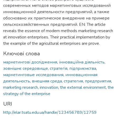
современных методов маркетинговых исследований
инновационной деятельности предприятий, а также
обосновано их практическое внедрение на примере
сельскохозяйственных предприятий. EN: The article
reveals the essence of modern methods marketing research
at innovation enterprises. Their practical implementation by
the example of the agricultural enterprises are prove.
Ключові слова
маркетингові дослідження
,
інноваційна діяльність
,
зовнішнє середовище
,
стратегія
,
підприємства
,
маркетинговые исследования
,
инновационная
деятельность
,
внешняя среда
,
стратегия
,
предприятия
,
marketing research
,
innovation
,
the external environment
,
the
strategy of the enterprise
URI
http://elar.tsatu.edu.ua/handle/123456789/12759