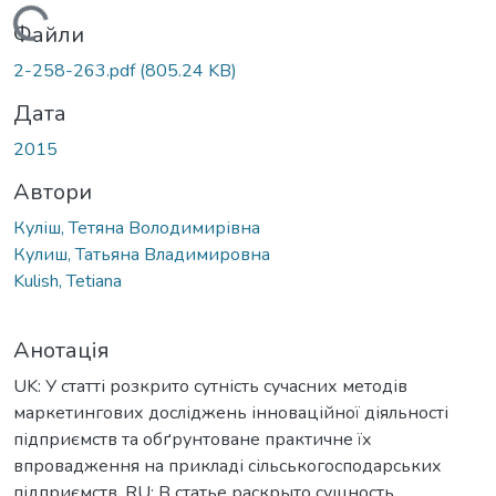
Вантажиться...
Файли
2-258-263.pdf
(805.24 KB)
Дата
2015
Автори
Куліш, Тетяна Володимирівна
Кулиш, Татьяна Владимировна
Kulish, Tetiana
Анотація
UK: У статті розкрито сутність сучасних методів
маркетингових досліджень інноваційної діяльності
підприємств та обґрунтоване практичне їх
впровадження на прикладі сільськогосподарських
підприємств. RU: В статье раскрыто сущность