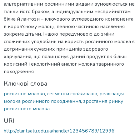
альтернативним рослинними видами зумовлюється не
тільки його браком, а індивідуальним несприйняттям
білка й лактози – ключового вуглеводного компонента
в коров'ячому молоці, певною частиною населення,
зокрема дітьми. Іншою передумовою до зміни
споживчих уподобань на користь рослинного молока є
дотримання сучасних принципів здорового
харчування, що позиціонує даний продукт як більш
корисний і екологічний аналог молока тваринного
походження
Ключові слова
рослинне молоко
,
сегменти споживачів
,
реалізація
молока рослинного походження
,
зростання ринку
рослинного молока
URI
http://elar.tsatu.edu.ua/handle/123456789/12996