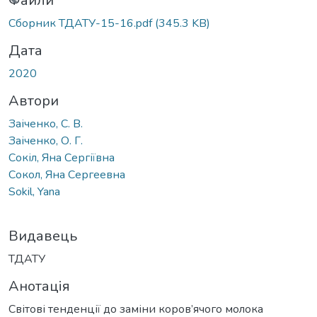
ажиться...
Файли
Сборник ТДАТУ-15-16.pdf
(345.3 KB)
Дата
2020
Автори
Заіченко, С. В.
Заіченко, О. Г.
Сокіл, Яна Сергіївна
Сокол, Яна Сергеевна
Sokil, Yana
Видавець
ТДАТУ
Анотація
Світові тенденції до заміни коров’ячого молока