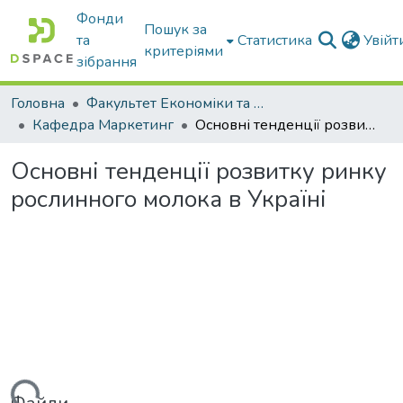
Фонди
Пошук за
та
Статистика
Увій
критеріями
зібрання
Головна
Факультет Економіки та бізнесу
Кафедра Маркетинг
Основні тенденції розвитку ринку рослинного молока в Україні
Основні тенденції розвитку ринку
рослинного молока в Україні