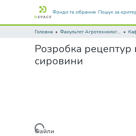
Фонди та зібрання
Пошук за крите
Головна
Факультет Агротехнологій та екології
Розробка рецептур м
сировини
Вантажиться...
Файли